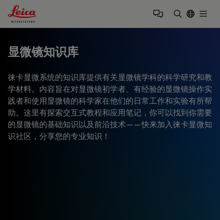
Leica Microsystems Logo
Togg
输入搜索词
显微镜知识库
徕卡显微系统的知识库提供有关显微镜学科的科学研究和教
学材料。内容旨在对显微镜初学者、有经验的显微镜操作实
践者和使用显微镜的科学家在他们的日常工作和实验有所帮
助。这里有探索交互式教程和应用笔记，你可以找到你需要
的显微镜的基础知识以及前沿技术——快来加入徕卡显微知
识社区，分享您的专业知识！