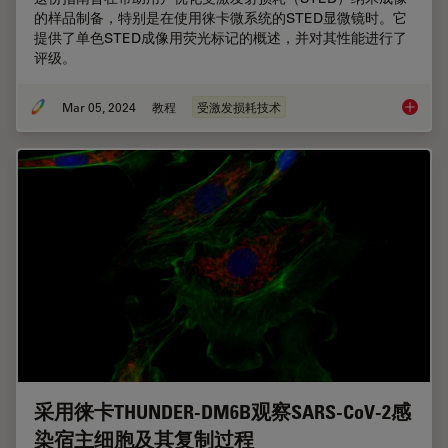
的样品制备，特别是在使用徕卡微系统的STED显微镜时。它
提供了单色STED成像用荧光标记的概述，并对其性能进行了
评级。
Mar 05, 2024
教程
受激发损耗技术
STED
采用徕卡THUNDER-DM6B观察SARS-CoV-2感
染宿主细胞及其复制过程