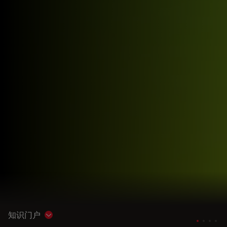
知识门户
Show subnavigation