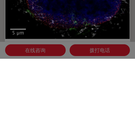
结合 STED 和Lifetime的优势
在线咨询
拨打电话
在这次访谈中，Alberto Diaspro教授讨论了白光激光的优势
以及STELLARIS 8 STED的TauSTED技术能力。他分享了自
己在使用TauSense、荧光寿命成像和相位分析技术进行科研
项目时，与共聚焦系统相关的经验。
Sep 15, 2021
采访
受激发损耗技术
结合 ST