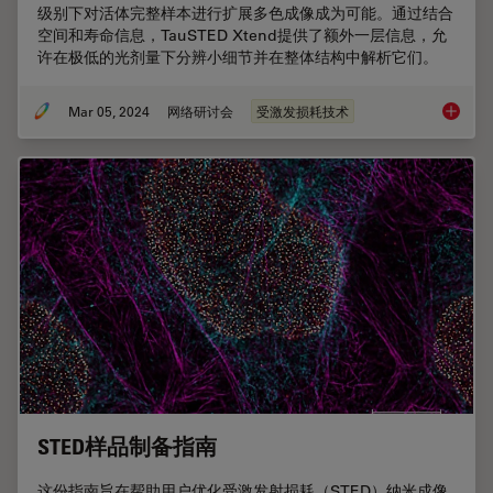
级别下对活体完整样本进行扩展多色成像成为可能。通过结合
空间和寿命信息，TauSTED Xtend提供了额外一层信息，允
许在极低的光剂量下分辨小细节并在整体结构中解析它们。
Mar 05, 2024
网络研讨会
受激发损耗技术
细胞活
STED样品制备指南
这份指南旨在帮助用户优化受激发射损耗（STED）纳米成像