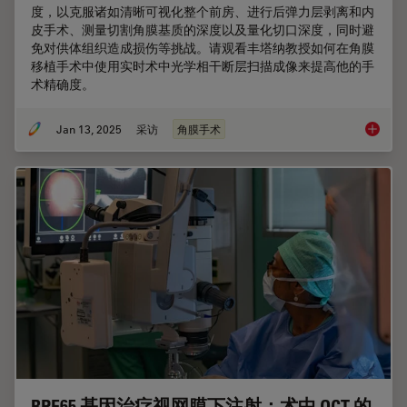
度，以克服诸如清晰可视化整个前房、进行后弹力层剥离和内
皮手术、测量切割角膜基质的深度以及量化切口深度，同时避
免对供体组织造成损伤等挑战。请观看丰塔纳教授如何在角膜
移植手术中使用实时术中光学相干断层扫描成像来提高他的手
术精确度。
Jan 13, 2025
采访
角膜手术
实时 O
RPE65 基因治疗视网膜下注射：术中 OCT 的