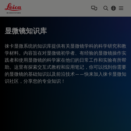
Leica Microsystems Logo
Togg
输入搜索词
显微镜知识库
徕卡显微系统的知识库提供有关显微镜学科的科学研究和教
学材料。内容旨在对显微镜初学者、有经验的显微镜操作实
践者和使用显微镜的科学家在他们的日常工作和实验有所帮
助。这里有探索交互式教程和应用笔记，你可以找到你需要
的显微镜的基础知识以及前沿技术——快来加入徕卡显微知
识社区，分享您的专业知识！