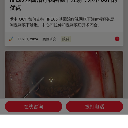
优点
术中 OCT 如何支持 RPE65 基因治疗视网膜下注射程序以监
测视网膜下滤泡、中心凹拉伸和视网膜切开术闭合。
Feb 01, 2024
案例研究
眼科
RPE6
在线咨询
拨打电话
术中 OCT 辅助下的脱位性白内障继发房角