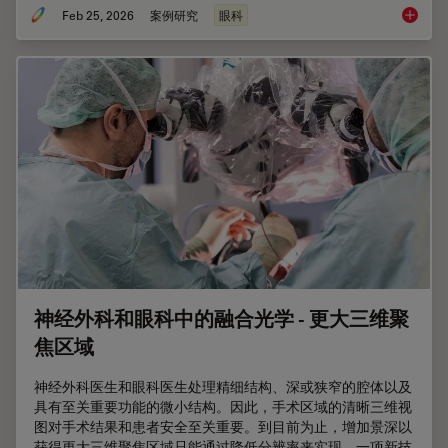
Feb 25, 2026
案例研究
眼科
术中O
神经外科和眼科中的融合光学 - 更大三维聚
焦区域
神经外科医生和眼科医生处理精细结构、深或狭窄的腔体以及
具有至关重要功能的微小结构。因此，手术区域的清晰三维视
图对手术结果和患者安全至关重要。到目前为止，增加景深以
获得更大三维聚焦区域只能通过降低分辨率来实现。一项新技