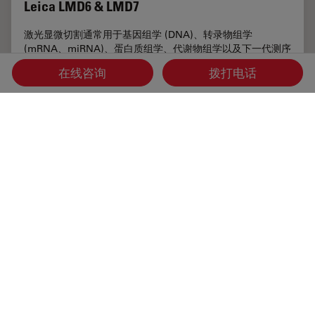
Leica LMD6 & LMD7
激光显微切割通常用于基因组学 (DNA)、转录物组学
(mRNA、miRNA)、蛋白质组学、代谢物组学以及下一代测序
(NGS)。此外，激光显微切割是活细胞培养 (LCC) 的理想工
在线咨询
拨打电话
具，可用于克隆和再培养、操作
生物制药
,
公检法取证
,
高级组织成像& 分析