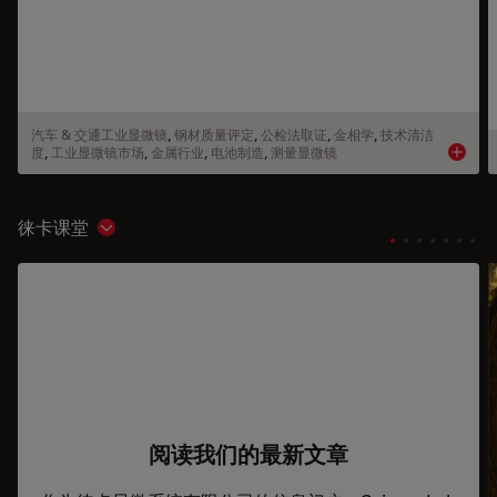
汽车 & 交通工业显微镜
,
钢材质量评定
,
公检法取证
,
金相学
,
技术清洁
度
,
工业显微镜市场
,
金属行业
,
电池制造
,
测量显微镜
Product
徕卡课堂
Show subnavigation
阅读我们的最新文章