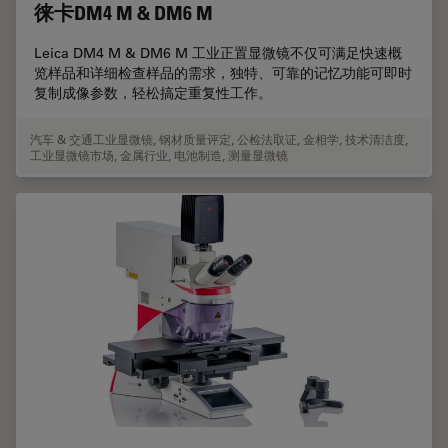
徕卡DM4 M & DM6 M
Leica DM4 M & DM6 M 工业正置显微镜不仅可满足快速概
览样品和详细检查样品的需求，独特、可靠的记忆功能可即时
复制成像参数，轻松搞定重复性工作。
汽车 & 交通工业显微镜
,
钢材质量评定
,
公检法取证
,
金相学
,
技术清洁度
,
工业显微镜市场
,
金属行业
,
电池制造
,
测量显微镜