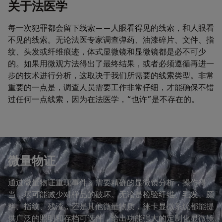
关于法医学
每一次犯罪都会留下线索——人眼看得见的线索，和人眼看
不见的线索。无论法医专家调查弹药、油漆碎片、文件、指
纹、头发或纤维痕迹，体式显微镜和显微镜都是必不可少
的。如果用微观方法得出了最终结果，或者必须遵循再进一
步的技术进行分析，这取决于我们所需要的线索类型。非常
重要的一点是，调查人员需要工作非常仔细，才能确保不错
过任何一点线索，因为在法医学，“也许”是不存在的。
微量物证
通过微量物证重现事件，需要精确的显微镜分析，操作得
当，尽可能减少对样品的破坏。无论是检验纤维、毛发、颜
料、指纹、残渣，还是其他微量物质，徕卡显微系统都能提
供广泛的照明和存档可选件，给出功能强大的定制化显微镜