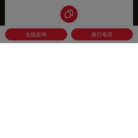
应用支持
在线咨询
拨打电话
我需要有关如何正确操作我的仪器，或者如何在我的仪
器上运行特定应用程序的帮助/培训。
您想获取专人咨询吗？
Show local contacts
首页
学习与分享
合作
Danaher Logo
Footer