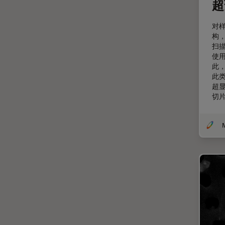
超
微分干涉显微镜
EM RAPID
对
微电子技术
EM TIC 3X
构
扫
扫描电镜
EM TP
使
摄像头
此
EM TXP
此
教育
EM VCT500
超
切片
数值孔径
EZ4
数码显微镜
Emspira 3
整形外科
EnFocus
斑马鱼研究
Enersight
无标签
FL400
旧金山创新中心
FL560
显微外科
FL800
显微镜基础知识
FS C & FS M