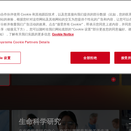
合作伙伴使用 Cookie 和其他跟踪技术，以及您直接向我们提供的部分数据（比如，您的联
网站的体验，根据您针对这些网站及其他网站的交互为您提供个性化的广告和内容，让您可以
分析并衡量我们广告活动的效果。点击“接受所有 Cookie”，即表示您同意上述内容，并同
享（链接见下方）。您可以随时在我们网站底部的“Cookie 设置”部分更改您的同意偏好。
e 通知》，了解有关我们实践的更多信息
Cookie Notice
systems Cookie Partners Details
显微镜知识库
ie 设置
全部拒绝
接受所有
阅读我们的最新文章
Read arti
igation
生命科学研究
在生命科学研究中心，您可以掌握最新的关于先进