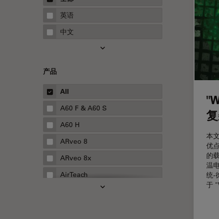
STELLARIS 功能
指南
英语
THUNDER成像
中文
Upright Microscopy
三维成像
产品
临床病理学
人体工程学
All
"
人工智能
A60 F & A60 S
复
低温扫描电镜
A60 H
本文
低温电子显微镜
ARveo 8
优点
的
体视显微镜
ARveo 8x
温电
偏光
AirTeach
统-
于 
先进显微镜技术
Aivia
光学
Cell DIVE