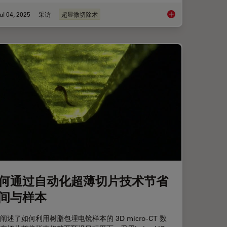
ul 04, 2025
采访
超显微切除术
使用高压冷冻制备复杂样品
与Helmut Gnae
何通过自动化超薄切片技术节省
间与样本
阐述了如何利用树脂包埋电镜样本的 3D micro-CT 数