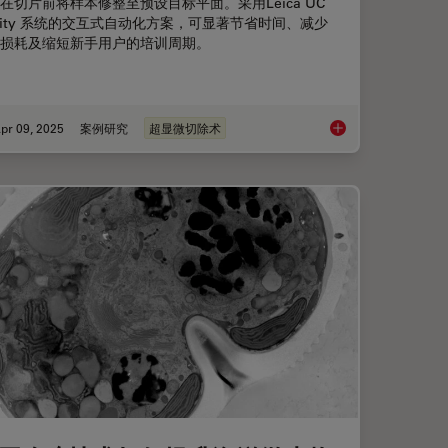
在切片前将样本修整至预设目标平面。采用Leica UC
uity 系统的交互式自动化方案，可显著节省时间、减少
损耗及缩短新手用户的培训周期。
pr 09, 2025
案例研究
超显微切除术
技术方案
如何通过自动化超薄