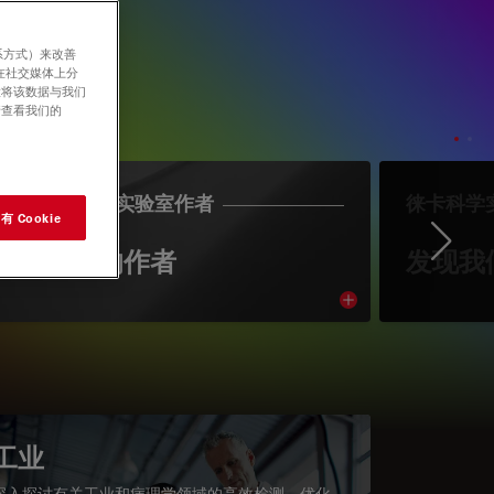
系方式）来改善
在社交媒体上分
意将该数据与我们
请查看我们的
LEICA SCIENCE实验室作者
徕卡科学
 Cookie
Ne
认识我们的作者
发现我
cle
Read article
工业
深入探讨有关工业和病理学领域的高效检测、优化