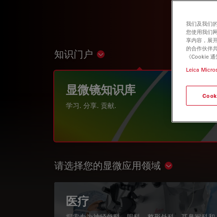
我们及我们的
您使用我们
享内容，展开
的合作伙伴共
知识门户
Show subnavigation
《Cooki
Leica Micro
显微镜知识库
Cook
学习. 分享. 贡献.
请选择您的显微应用领域
Show subnav
医疗
探索专为神经外科、眼科、整形外科、耳鼻喉科和