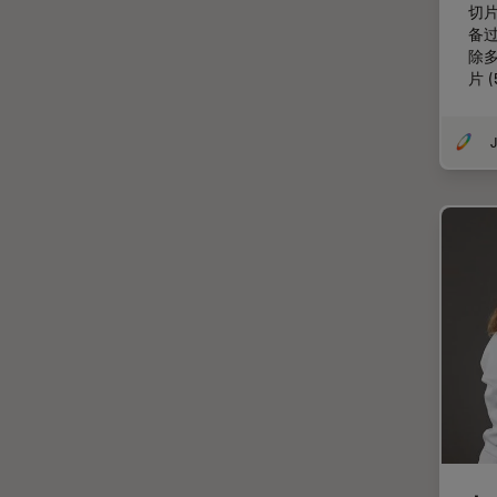
受激发损耗技术
DM8000 M & DM12000 M
切
备
图像优化和解卷积
DMi1
除
图像分析
片 (
DMi8
图像采集
DVM6
J
基础显微镜技术
EL6000
增强现实
EM AC20
外科显微镜
EM ACE200
多光子显微镜
EM ACE600
妇科和泌尿外科
EM AFS2
定量成像
EM CPD300
宽场显微镜
EM CTD
工业和制造业
EM GP2
帝国成像中心
EM ICE
应用说明
EM KMR3