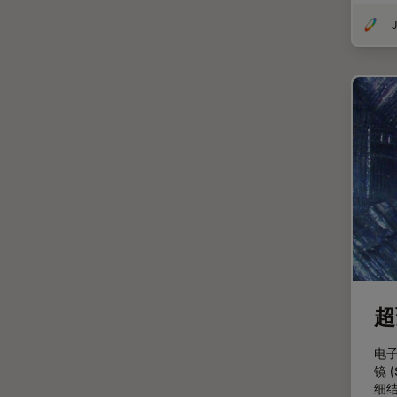
光学显微镜
Cleanliness Analysis Systems
J
光学相干断层扫描成像 (OCT)
DM IL LED
光片显微镜
DM ILM
光电联用
DM1000
免疫荧光
DM1000 LED
全内反射荧光技术
DM4 B & DM6 B
共聚焦显微镜
DM4 M
冷冻蚀刻荧光漂白恢复
DM4 P, DM750 P & Visoria P
分辨率
DM500
剖析
DM6 FS
医学专科
DM6 M LIBS
超
印刷电路板（PCB）
DM750
电子
历史
DM750 M
镜 
细