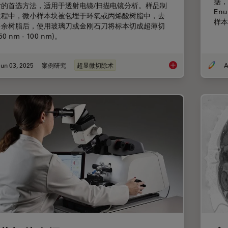
据，
片的首选方法，适用于透射电镜/扫描电镜分析。样品制
En
过程中，微小样本块被包埋于环氧或丙烯酸树脂中，去
样本
多余树脂后，使用玻璃刀或金刚石刀将标本切成超薄切
50 nm - 100 nm)。
un 03, 2025
案例研究
超显微切除术
A
超薄切片树脂内荧光