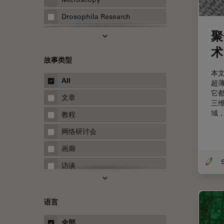
Drosophila Research
聚
EMBL 成像中心
术
EM样品制备
故事类型
F-技术
本文
All
超
FluoSync
它
文章
HyD检测器（磷砷化镓混合检测
三
器）
域
教程
Inverted Microscopy
网络研讨会
Microhub成像
画廊
Neuro-Oncology
访谈
Neurovascular Surgery
白皮书
Red Reflex
案例研究
语言
Service
概述
全部