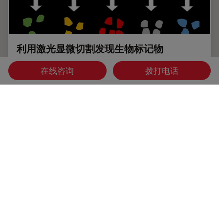
利用激光显微切割发现生物标记物
探索空间蛋白质组学工作流程的潜力，如深度视觉蛋白质组学
在线咨询
拨打电话
（DVP），以破译病理机制和发现药物靶点。蛋白质表达、丰
度或活性的改变会严重影响细胞功能--通常会导致疾病。值得
注意的是，相邻细胞之间的蛋白质组可能存在巨大差异。空间
蛋白质组学关注到这种细胞异质性，从而揭示了病理机制。激
光显微切割技术（LMD）可获取单细胞进行下游分析，同时
保留其空间环境，为空间蛋白质组学奠定了基础。
Sep 25, 2025
概览
解剖显微镜
利用激