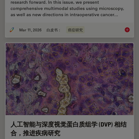
research forward. In this issue, we present
comprehensive multimodal studies using microscopy,
as well as new directions in intraoperative cancer…
Mar 11, 2026
白皮书：
癌症研究
Researc
人工智能与深度视觉蛋白质组学 (DVP) 相结
合，推进疾病研究