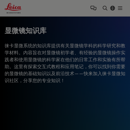
Leica Microsystems Logo
Togg
输入搜索词
显微镜知识库
徕卡显微系统的知识库提供有关显微镜学科的科学研究和教
学材料。内容旨在对显微镜初学者、有经验的显微镜操作实
践者和使用显微镜的科学家在他们的日常工作和实验有所帮
助。这里有探索交互式教程和应用笔记，你可以找到你需要
的显微镜的基础知识以及前沿技术——快来加入徕卡显微知
识社区，分享您的专业知识！