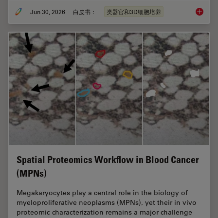
Jun 30, 2026
白皮书：
类器官和3D细胞培养
如何深
Spatial Proteomics Workflow in Blood Cancer
(MPNs)
Megakaryocytes play a central role in the biology of
myeloproliferative neoplasms (MPNs), yet their in vivo
proteomic characterization remains a major challenge