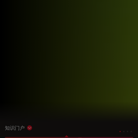
知识门户
Show subnavigation