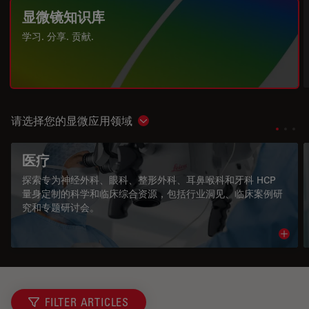
显微镜知识库
学习. 分享. 贡献.
请选择您的显微应用领域
Show subnavigation
医疗
探索专为神经外科、眼科、整形外科、耳鼻喉科和牙科 HCP
量身定制的科学和临床综合资源，包括行业洞见、临床案例研
究和专题研讨会。
Read 
FILTER ARTICLES