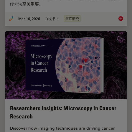
疗方法至关重要。
Mar 16, 2026
白皮书：
癌症研究
癌症研
Researchers Insights: Microscopy in Cancer
Research
Discover how imaging techniques are driving cancer