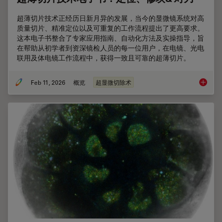
超薄切片技术正经历日新月异的发展，当今的显微镜系统对高
质量切片、精准定位以及可重复的工作流程提出了更高要求。
这本电子书整合了专家应用指南、自动化方法及实操指导，旨
在帮助从初学者到资深镜检人员的每一位用户，在电镜、光电
联用及体电镜工作流程中，获得一致且可靠的超薄切片。
Feb 11, 2026
概览
超显微切除术
超薄切