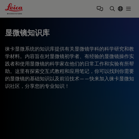
Leica Microsystems Logo
Togg
输入搜索词
显微镜知识库
徕卡显微系统的知识库提供有关显微镜学科的科学研究和教
学材料。内容旨在对显微镜初学者、有经验的显微镜操作实
践者和使用显微镜的科学家在他们的日常工作和实验有所帮
助。这里有探索交互式教程和应用笔记，你可以找到你需要
的显微镜的基础知识以及前沿技术——快来加入徕卡显微知
识社区，分享您的专业知识！