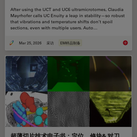
After using the UCT and UC6 ultramicrotomes, Claudia
Mayrhofer calls UC Enuity a leap in stability—so robust
that vibrations and temperature shifts don’t spoil
sections, even with multiple users. Auto…
Mar 25, 2026
采访
EM样品制备
Ultrami
超薄切片技术电子书：定位、修块& 对刀