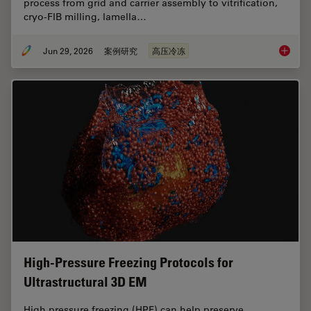
process from grid and carrier assembly to vitrification,
cryo-FIB milling, lamella…
Jun 29, 2026
案例研究
高压冷冻
Waffle 
High-Pressure Freezing Protocols for
Ultrastructural 3D EM
High pressure freezing (HPF) can help preserve