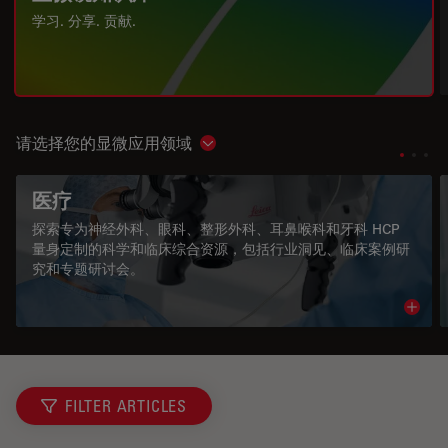
学习. 分享. 贡献.
请选择您的显微应用领域
Show subnavigation
医疗
探索专为神经外科、眼科、整形外科、耳鼻喉科和牙科 HCP
量身定制的科学和临床综合资源，包括行业洞见、临床案例研
究和专题研讨会。
Read 
FILTER ARTICLES