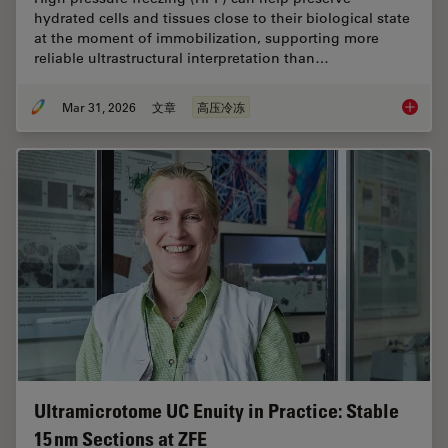
hydrated cells and tissues close to their biological state
at the moment of immobilization, supporting more
reliable ultrastructural interpretation than…
Mar 31, 2026
文章
高压冷冻
High-Pr
Ultramicrotome UC Enuity in Practice: Stable
15 nm Sections at ZFE