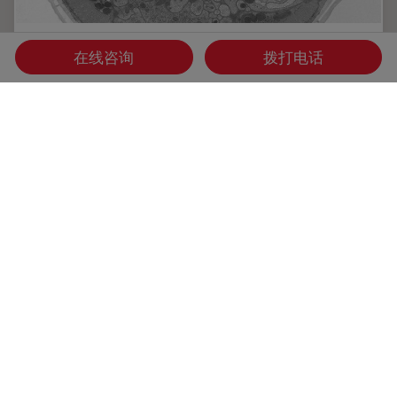
高压冷冻简介
在线咨询
拨打电话
水是细胞最主要的组成部分，因此对于维持细胞超微结构至关
重要。目前，冷冻固定是固定细胞成分，而不导致其显著结构
变化的唯一途径。现阶段有两种常见的方法：投入冷冻与高压
冷冻固定。
Dec 16, 2025
教程
高压冷冻
高压冷