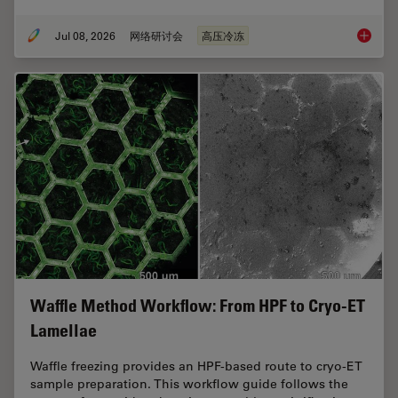
Jul 08, 2026
网络研讨会
高压冷冻
Cryo-ET
Waffle Method Workflow: From HPF to Cryo-ET
Lamellae
Waffle freezing provides an HPF-based route to cryo-ET
sample preparation. This workflow guide follows the