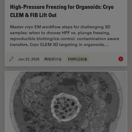
High-Pressure Freezing for Organoids: Cryo
CLEM & FIB Lift Out
Master cryo EM workflow steps for challenging 3D
samples: when to choose HPF vs. plunge freezing,
reproducible blotting/ice control, contamination aware
transfers, Cryo CLEM 3D targeting in organoids,…
Jan 22, 2026
网络研讨会
EM样品制备
High-Pr