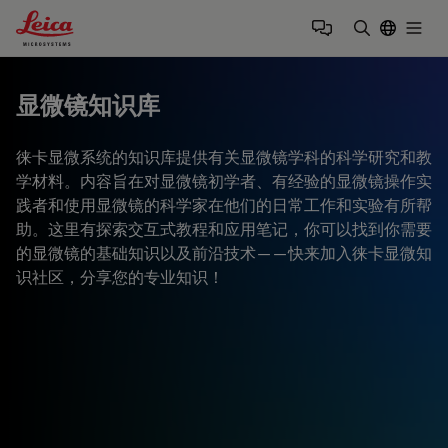
Leica Microsystems Logo
Togg
输入搜索词
显微镜知识库
徕卡显微系统的知识库提供有关显微镜学科的科学研究和教
学材料。内容旨在对显微镜初学者、有经验的显微镜操作实
践者和使用显微镜的科学家在他们的日常工作和实验有所帮
助。这里有探索交互式教程和应用笔记，你可以找到你需要
的显微镜的基础知识以及前沿技术——快来加入徕卡显微知
识社区，分享您的专业知识！