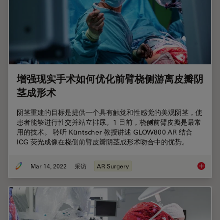
增强现实手术如何优化前臂桡侧游离皮瓣阴
茎成形术
阴茎重建的目标是提供一个具有触觉和性感觉的美观阴茎，使
患者能够进行性交并站立排尿。1 目前，桡侧前臂皮瓣是最常
用的技术。 聆听 Küntscher 教授讲述 GLOW800 AR 结合
ICG 荧光成像在桡侧前臂皮瓣阴茎成形术吻合中的优势。
Mar 14, 2022
采访
AR Surgery
增强现