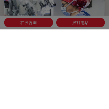
在线咨询
拨打电话
肿瘤重建手术中的游离皮瓣流程
游离皮瓣手术被认为是癌症患者乳房、头部和颈部重建的金标
准。这些手术能够实现功能和美学的康复，但相当复杂。它们
需要高水平的精确度，这要求出色的可视化。创新技术，如荧
光和增强现实，也可以支持手术室内更好的决策。
Jan 27, 2022
文章
AR Surgery
肿瘤重