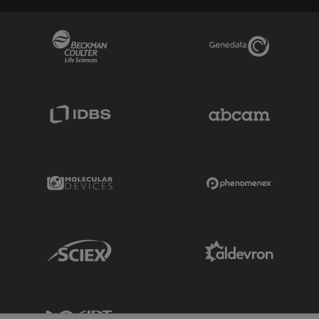
Beckman Coulter Link
Genedata Link
IDBS Link
Abcam Limited
Molecular Devices Link
Phenomenex L
Sciex Link
Aldevron Link
IDT Link