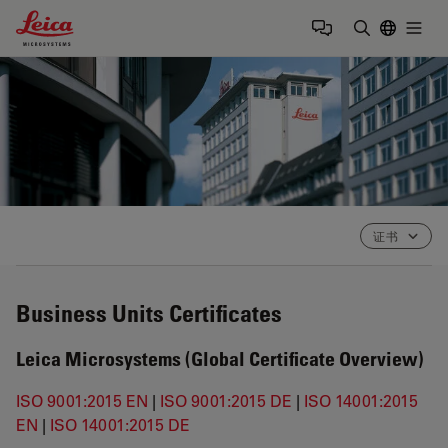
Leica Microsystems Logo
Togg
输入搜索词
证书
Business Units Certificates
Leica Microsystems (Global Certificate Overview)
ISO 9001:2015 EN
|
ISO 9001:2015 DE
|
ISO 14001:2015
EN
|
ISO 14001:2015 DE