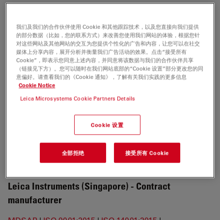
Leica Mikrosysteme GmbH (Vienna)
我们及我们的合作伙伴使用 Cookie 和其他跟踪技术，以及您直接向我们提供
ISO 9001:2015 EN
|
ISO 9001:2015 DE
|
ISO 14001:2015
的部分数据（比如，您的联系方式）来改善您使用我们网站的体验，根据您针
对这些网站及其他网站的交互为您提供个性化的广告和内容，让您可以在社交
EN
|
ISO 14001:2015 DE
媒体上分享内容，展开分析并衡量我们广告活动的效果。点击“接受所有
Cookie”，即表示您同意上述内容，并同意将该数据与我们的合作伙伴共享
（链接见下方）。您可以随时在我们网站底部的“Cookie 设置”部分更改您的同
Leica Microsystems (Schweiz) AG Industry
意偏好。请查看我们的《Cookie 通知》，了解有关我们实践的更多信息
Cookie Notice
ISO 9001:2015 EN
|
ISO 9001:2015 DE
Leica Microsystems Cookie Partners Details
Leica Microsystems (Schweiz) AG Medical
Cookie 设置
2017/745 (MDR)
|
MDSAP
|
ISO 13485:2016 EN
|
ISO
全部拒绝
接受所有 Cookie
13485:2016 DE
Leica Instruments (Singapore) -
Contract
manufacturer