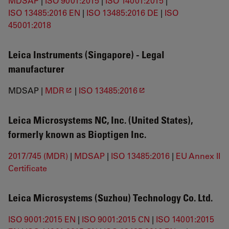
MDSAP
|
ISO 9001:2015
|
ISO 14001:2015
|
ISO 13485:2016 EN
|
ISO 13485:2016 DE
|
ISO
45001:2018
Leica Instruments (Singapore) -
Legal
manufacturer
MDSAP |
MDR
|
ISO 13485:2016
Leica Microsystems NC, Inc. (United States),
formerly known as Bioptigen Inc.
2017/745 (MDR)
|
MDSAP
|
ISO 13485:2016
|
EU Annex II
Certificate
Leica Microsystems (Suzhou) Technology Co. Ltd.
ISO 9001:2015 EN
|
ISO 9001:2015 CN
|
ISO 14001:2015