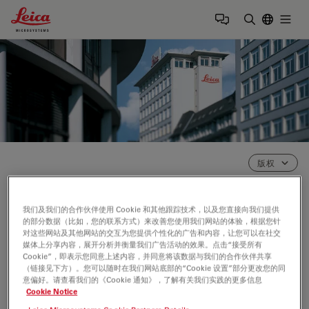
Leica Microsystems Logo
Togg
输入搜索词
版权
我们及我们的合作伙伴使用 Cookie 和其他跟踪技术，以及您直接向我们提供
Imprint
的部分数据（比如，您的联系方式）来改善您使用我们网站的体验，根据您针
对这些网站及其他网站的交互为您提供个性化的广告和内容，让您可以在社交
International Headquarters
媒体上分享内容，展开分析并衡量我们广告活动的效果。点击“接受所有
Cookie”，即表示您同意上述内容，并同意将该数据与我们的合作伙伴共享
（链接见下方）。您可以随时在我们网站底部的“Cookie 设置”部分更改您的同
Leica Microsystems GmbH
意偏好。请查看我们的《Cookie 通知》，了解有关我们实践的更多信息
Cookie Notice
Ernst-Leitz-Strasse 17-37