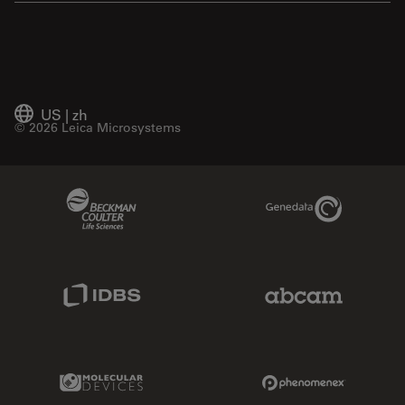
US
|
zh
© 2026 Leica Microsystems
Beckman Coulter Link
Genedata Link
IDBS Link
Abcam Limited
Molecular Devices Link
Phenomenex L