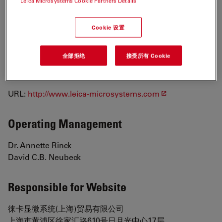
Leica Microsystems Cookie Partners Details
35578 Wetzlar Germany
Cookie 设置
Registration number: HRB 5187
Tax identification number: DE 812487602
全部拒绝
接受所有 Cookie
Phone: +49 6441 29-0
Fax: +49 6441 29-2599
URL:
http://www.leica-microsystems.com
Operating Management
Dr. Annette Rinck
David C.B. Neubeck
Responsible for Website
徕卡显微系统(上海)贸易有限公司
上海市黄浦区徐家汇路610号日月光中心17层