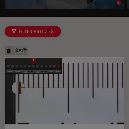
Read 
FILTER ARTICLES
金相学