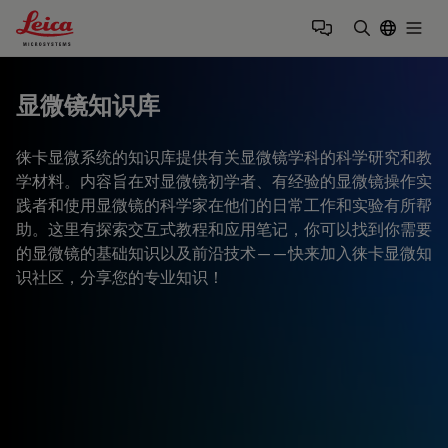
Leica Microsystems Logo
Togg
输入搜索词
显微镜知识库
徕卡显微系统的知识库提供有关显微镜学科的科学研究和教
学材料。内容旨在对显微镜初学者、有经验的显微镜操作实
践者和使用显微镜的科学家在他们的日常工作和实验有所帮
助。这里有探索交互式教程和应用笔记，你可以找到你需要
的显微镜的基础知识以及前沿技术——快来加入徕卡显微知
识社区，分享您的专业知识！