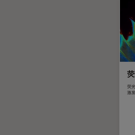
光学显微镜
Cleanliness Analysis Systems
光学相干断层扫描成像 (OCT)
DM IL LED
光片显微镜
DM ILM
光电联用
DM1000
免疫荧光
DM1000 LED
全内反射荧光技术
DM4 B & DM6 B
共聚焦显微镜
DM4 M
荧
冷冻蚀刻荧光漂白恢复
DM4 P, DM750 P & Visoria P
分辨率
DM500
荧
激
剖析
DM6 FS
医学专科
DM6 M LIBS
印刷电路板（PCB）
DM750
历史
DM750 M