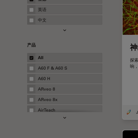
STELLARIS 功能
指南
英语
THUNDER成像
中文
Upright Microscopy
三维成像
产品
神
临床病理学
人体工程学
All
探
响
人工智能
A60 F & A60 S
低温扫描电镜
A60 H
低温电子显微镜
ARveo 8
体视显微镜
ARveo 8x
偏光
AirTeach
J
先进显微镜技术
Aivia
光学
Cell DIVE