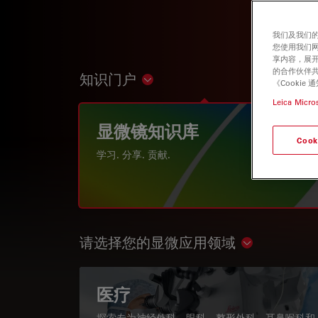
我们及我们的
您使用我们
享内容，展开
的合作伙伴共
知识门户
Show subnavigation
《Cooki
Leica Micro
显微镜知识库
Cook
学习. 分享. 贡献.
请选择您的显微应用领域
Show subnav
医疗
探索专为神经外科、眼科、整形外科、耳鼻喉科和