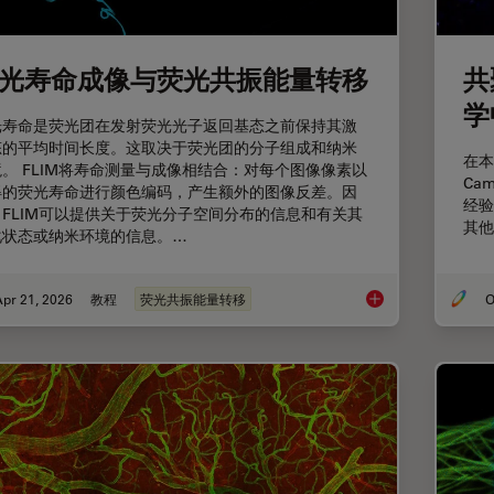
光寿命成像与荧光共振能量转移
共
学
光寿命是荧光团在发射荧光光子返回基态之前保持其激
态的平均时间长度。这取决于荧光团的分子组成和纳米
在本
。 FLIM将寿命测量与成像相结合：对每个图像像素以
Ca
得的荧光寿命进行颜色编码，产生额外的图像反差。因
经验
，FLIM可以提供关于荧光分子空间分布的信息和有关其
其他
化状态或纳米环境的信息。…
pr 21, 2026
教程
荧光共振能量转移
O
荧光寿命成像与荧光