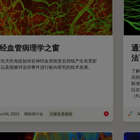
经血管病理学之窗
通
法
索先天性免疫如何在神经血管病变后持续产生有害影
，以及能够对这些事件进行纵向研究的技术发展。
了解
后的
标准
以在
（F
ul 04, 2023
网络研讨会
共聚焦显微镜
N
神经血管病理学之窗