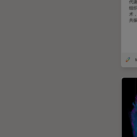
代
组
微分干涉显微镜
EM RAPID
术
微电子技术
共
EM TIC 3X
扫描电镜
EM TP
摄像头
EM TXP
教育
EM VCT500
数值孔径
EZ4
数码显微镜
Emspira 3
整形外科
EnFocus
斑马鱼研究
Enersight
无标签
FL400
旧金山创新中心
FL560
显微外科
FL800
显微镜基础知识
FS C & FS M