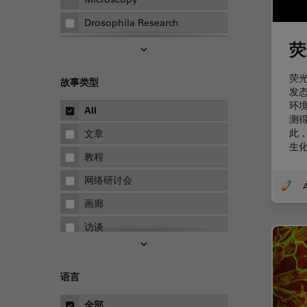
Drosophila Research
荧
EMBL 成像中心
EM样品制备
荧
故事类型
发
F-技术
环境
All
FluoSync
测
此
文章
HyD检测器（磷砷化镓混合检测
生
器）
教程
Inverted Microscopy
网络研讨会
A
Microhub成像
画廊
Neuro-Oncology
访谈
Neurovascular Surgery
白皮书
Red Reflex
案例研究
语言
Service
概述
全部