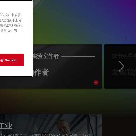
系方式）来改善
在社交媒体上分
意将该数据与我们
请查看我们的
LEICA SCIENCE实验室作者
徕卡科学
 Cookie
Ne
认识我们的作者
发现我
cle
Read article
工业
深入探讨有关工业和病理学领域的高效检测、优化