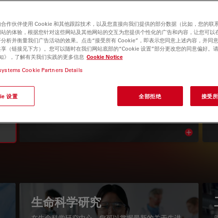
合作伙伴使用 Cookie 和其他跟踪技术，以及您直接向我们提供的部分数据（比如，您的联
网站的体验，根据您针对这些网站及其他网站的交互为您提供个性化的广告和内容，让您可以
分析并衡量我们广告活动的效果。点击“接受所有 Cookie”，即表示您同意上述内容，并同
享（链接见下方）。您可以随时在我们网站底部的“Cookie 设置”部分更改您的同意偏好。
e 通知》，了解有关我们实践的更多信息
Cookie Notice
systems Cookie Partners Details
显微镜知识库
ie 设置
全部拒绝
接受所有
阅读我们的最新文章
Read arti
igation
生命科学研究
在生命科学研究中心，您可以掌握最新的关于先进