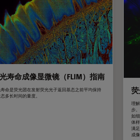
光寿命成像显微镜（FLIM）指南
荧
光寿命是荧光团在发射荧光光子返回基态之前平均保持
发态多长时间的量度。
理解
步。
如细
体样
满足
成像