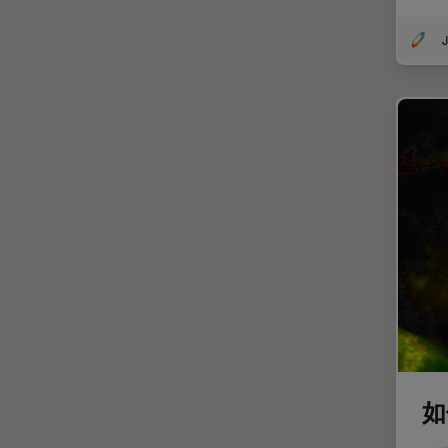
受激发损耗技术
DM8000 M & DM12000 M
图像优化和解卷积
DMi1
J
图像分析
DMi8
图像采集
DVM6
基础显微镜技术
EL6000
增强现实
EM AC20
外科显微镜
EM ACE200
多光子显微镜
EM ACE600
妇科和泌尿外科
EM AFS2
定量成像
EM CPD300
宽场显微镜
EM CTD
工业和制造业
EM GP2
如
帝国成像中心
EM ICE
应用说明
EM KMR3