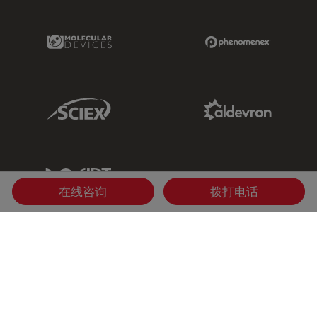
Molecular Devices Link
Phenomenex L
Sciex Link
Aldevron Link
IDT Link
在线咨询
拨打电话