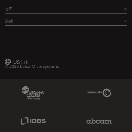
公司
法律
US
|
zh
© 2026 Leica Microsystems
Beckman Coulter Link
Genedata Link
IDBS Link
Abcam Limited