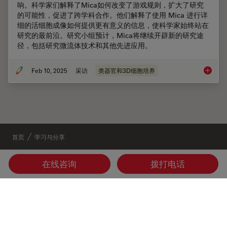
响。科学家们解释了Mica如何改变了游戏规则，扩大了研究
的可能性，促进了跨学科合作。他们解释了使用 Mica 进行详
细的活细胞成像如何提供更有意义的信息，使科学家始终站在
研究的最前沿。研究小组预计，Mica将继续开辟新的研究途
径，包括研究微流体技术和其他先进应用。
Feb 10, 2025
采访
类器官和3D细胞培养
Mica
首页
学习与分享
在线咨询
拨打电话
Danaher Logo
Footer