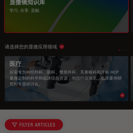
显微镜知识库
学习. 分享. 贡献.
请选择您的显微应用领域
Show subnavigation
医疗
探索专为神经外科、眼科、整形外科、耳鼻喉科和牙科 HCP
量身定制的科学和临床综合资源，包括行业洞见、临床案例研
究和专题研讨会。
Read 
FILTER ARTICLES