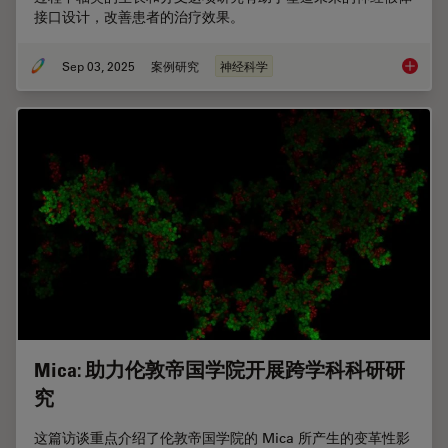
接口设计，改善患者的治疗效果。
Sep 03, 2025
案例研究
神经科学
如何为
Mica: 助力伦敦帝国学院开展跨学科科研研
究
这篇访谈重点介绍了伦敦帝国学院的 Mica 所产生的变革性影