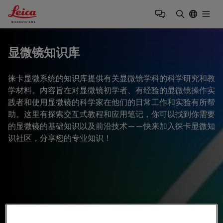
Leica Microsystems Logo
Togg
输入搜索词
显微镜知识库
徕卡显微系统的知识库提供有关显微镜学科的科学研究和教
学材料。内容旨在对显微镜初学者、有经验的显微镜操作实
践者和使用显微镜的科学家在他们的日常工作和实验有所帮
助。这里有探索交互式教程和应用笔记，你可以找到你需要
的显微镜的基础知识以及前沿技术——快来加入徕卡显微知
识社区，分享您的专业知识！