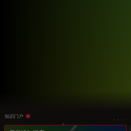
知识门户
Show subnavigation