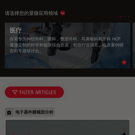
请选择您的显微应用领域
Show subnavigation
医疗
探索专为神经外科、眼科、整形外科、耳鼻喉科和牙科 HCP
量身定制的科学和临床综合资源，包括行业洞见、临床案例研
究和专题研讨会。
Read 
FILTER ARTICLES
电子器件横截面分析