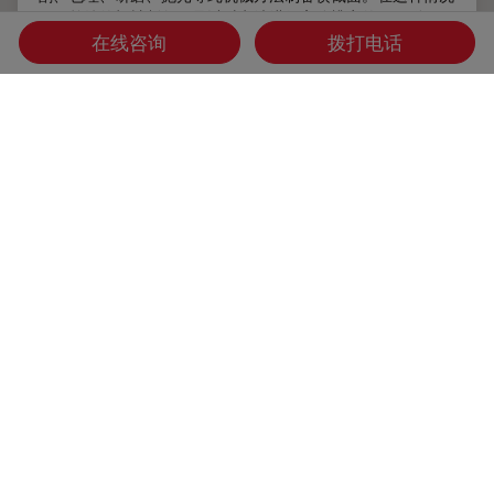
下，单纯的机械制备不足以对电池进行高分辨率的SEM分
析。
在线咨询
拨打电话
Oct 13, 2021
教程
电池制造
电池组