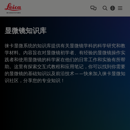
Leica Microsystems Logo
Togg
输入搜索词
显微镜知识库
徕卡显微系统的知识库提供有关显微镜学科的科学研究和教
学材料。内容旨在对显微镜初学者、有经验的显微镜操作实
践者和使用显微镜的科学家在他们的日常工作和实验有所帮
助。这里有探索交互式教程和应用笔记，你可以找到你需要
的显微镜的基础知识以及前沿技术——快来加入徕卡显微知
识社区，分享您的专业知识！