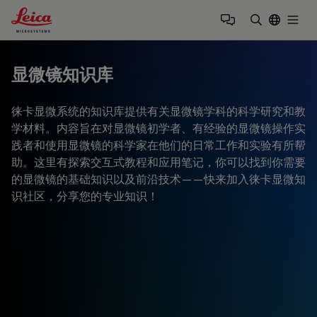
Leica Microsystems Logo
Togg
输入搜索词
显微镜知识库
徕卡显微系统的知识库提供有关显微镜学科的科学研究和教
学材料。内容旨在对显微镜初学者、有经验的显微镜操作实
践者和使用显微镜的科学家在他们的日常工作和实验有所帮
助。这里有探索交互式教程和应用笔记，你可以找到你需要
的显微镜的基础知识以及前沿技术——快来加入徕卡显微知
识社区，分享您的专业知识！