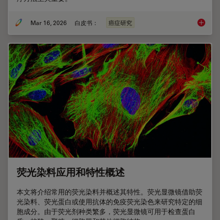
Mar 16, 2026
白皮书：
癌症研究
癌症研
荧光染料应用和特性概述
本文将介绍常用的荧光染料并概述其特性。荧光显微镜借助荧
光染料、荧光蛋白或使用抗体的免疫荧光染色来研究特定的细
胞成分。由于荧光剂种类繁多，荧光显微镜可用于检查蛋白