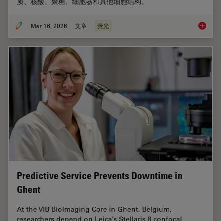
质、核酸、聚糖、细胞器和其他细胞结构。
Mar 16, 2026
文章
荧光
荧光染
Predictive Service Prevents Downtime in
Ghent
At the VIB BioImaging Core in Ghent, Belgium,
researchers depend on Leica’s Stellaris 8 confocal