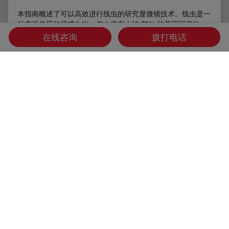
本指南概述了可以高效进行线虫的研究显微镜技术。线虫是一
种广泛使用的模式生物，与人类有大约 70% 的基因同源性，
是研究发育、神经科学、遗传学和衰老的理想生物。它的透明
在线咨询
拨打电话
性和易培育性使其成为一个出色的遗传学模型系统。它可以进
行高分辨率成像。主要的实验方法包括挑虫、转基因、荧光筛
选、成像和记录。
Sep 15, 2025
指南
模式生物
线虫研究