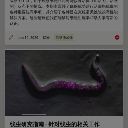
或缺的工具，用于观察细胞在尽可能接近活体（即活的、活跃
的）状态下的情况。本指南回顾了确保成功进行活细胞成像的
各种重要注意事项，并介绍了各种旨在克服常见挑战的高性能
解决方案。这些进展使我们能够对细胞生理学和动力学有新的
认识。
Jan 12, 2026
指南
活细胞成像
活细胞
线虫研究指南 - 针对线虫的相关工作