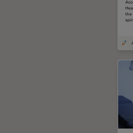
Acc
Hea
微分干涉显微镜
EM RAPID
the
微电子技术
EM TIC 3X
spi
扫描电镜
EM TP
摄像头
EM TXP
J
教育
EM VCT500
数值孔径
EZ4
数码显微镜
Emspira 3
整形外科
EnFocus
斑马鱼研究
Enersight
无标签
FL400
旧金山创新中心
FL560
显微外科
FL800
显微镜基础知识
FS C & FS M