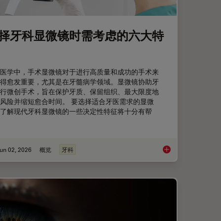
择牙科显微镜时需考虑的六大特
医学中，手术显微镜对于进行高质量和成功的手术来
得愈发重要，尤其是在牙髓病学领域。显微镜协助牙
行微创手术，旨在保护牙质、保留组织、最大限度地
风险并缩短愈合时间。 要选择适合牙医需求的显微
了解现代牙科显微镜的一些决定性特征将十分有帮
un 02, 2026
概览
牙科
roscopes: Exploring Visualization Options in Dentistry
选择牙科显微镜时需