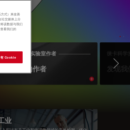
系方式）来改善
在社交媒体上分
意将该数据与我们
请查看我们的
LEICA SCIENCE实验室作者
徕卡科学
 Cookie
Ne
认识我们的作者
发现我
cle
Read article
工业
深入探讨有关工业和病理学领域的高效检测、优化