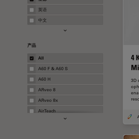
STELLARIS 功能
指南
英语
THUNDER成像
中文
Upright Microscopy
三维成像
产品
临床病理学
4 
人体工程学
All
Mi
人工智能
A60 F & A60 S
低温扫描电镜
A60 H
3D d
oph
低温电子显微镜
ARveo 8
ena
res
体视显微镜
ARveo 8x
偏光
AirTeach
A
先进显微镜技术
Aivia
光学
Cell DIVE