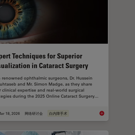
pert Techniques for Superior
sualization in Cataract Surgery
n renowned ophthalmic surgeons, Dr. Hussein
uhtaseb and Mr. Simon Madge, as they share
r clinical expertise and real-world surgical
tegies during the 2025 Online Cataract Surgery…
ar 18, 2026
网络研讨会
白内障手术
 Digital Microscopy in Ophthalmic Surgery
Expert Techniques fo