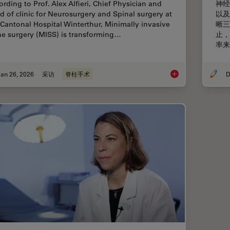
ording to Prof. Alex Alfieri, Chief Physician and
神经
d of clinic for Neurosurgery and Spinal surgery at
以及
 Cantonal Hospital Winterthur, Minimally invasive
晰三
ne surgery (MISS) is transforming…
止，
率来
an 26, 2026
采访
脊柱手术
D
Flexibility and Effi