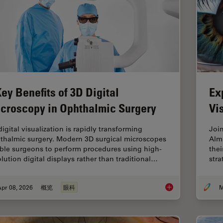
Key Benefits of 3D Digital
Ex
croscopy in Ophthalmic Surgery
Vi
igital visualization is rapidly transforming
Joi
thalmic surgery. Modern 3D surgical microscopes
Alm
ble surgeons to perform procedures using high-
thei
olution digital displays rather than traditional…
stra
pr 08, 2026
概览
眼科
M
4 Key Benefits of 3D