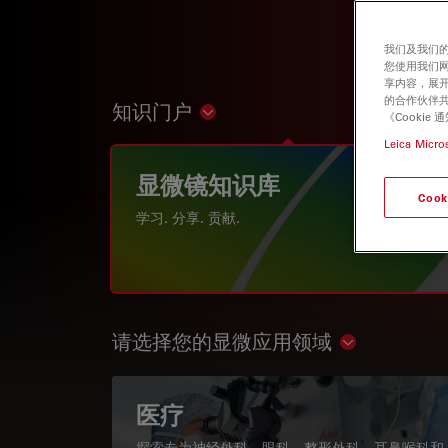
我们及我们的
您使用我们
享内容，展开
的合作伙伴共
知识门户
Show subnavigation
《Cooki
Leica Micro
显微镜知识库
Cook
学习. 分享. 贡献.
请选择您的显微应用领域
Show subnav
医疗
探索专为神经外科、眼科、整形外科、耳鼻喉科和