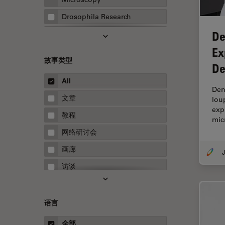
Drosophila Research
De
EMBL 成像中心
Ex
EM样品制备
故事类型
De
F-技术
All
FluoSync
Den
文章
lou
HyD检测器（磷砷化镓混合检测
exp
器）
教程
mic
Inverted Microscopy
网络研讨会
Microhub成像
画廊
J
Neuro-Oncology
访谈
Neurovascular Surgery
白皮书
Red Reflex
案例研究
语言
Service
概述
全部