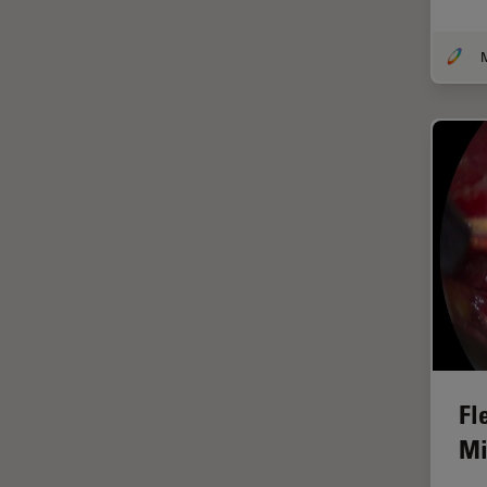
受激发损耗技术
DM8000 M & DM12000 M
图像优化和解卷积
DMi1
图像分析
DMi8
图像采集
DVM6
基础显微镜技术
EL6000
增强现实
EM AC20
外科显微镜
EM ACE200
多光子显微镜
EM ACE600
妇科和泌尿外科
EM AFS2
定量成像
EM CPD300
宽场显微镜
EM CTD
工业和制造业
Fl
EM GP2
Mi
帝国成像中心
EM ICE
应用说明
EM KMR3