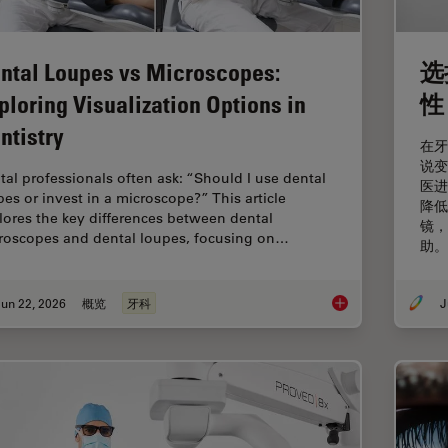
ntal Loupes vs Microscopes:
选
ploring Visualization Options in
性
ntistry
在牙
说变
tal professionals often ask: “Should I use dental
医进
pes or invest in a microscope?” This article
降低
lores the key differences between dental
镜，
roscopes and dental loupes, focusing on…
助。
un 22, 2026
概览
牙科
J
Dental Loupes vs Mic