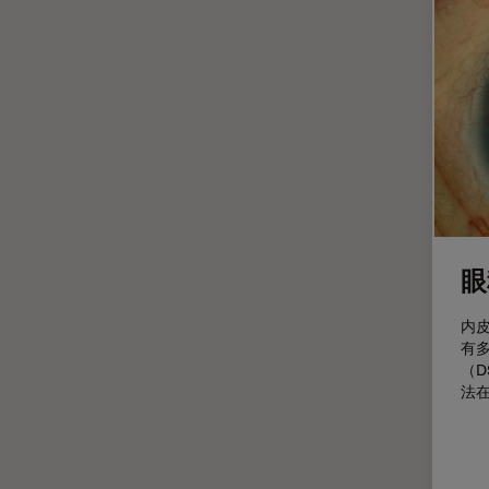
光学显微镜
Cleanliness Analysis Systems
光学相干断层扫描成像 (OCT)
DM IL LED
光片显微镜
DM ILM
光电联用
DM1000
免疫荧光
DM1000 LED
全内反射荧光技术
DM4 B & DM6 B
共聚焦显微镜
DM4 M
冷冻蚀刻荧光漂白恢复
DM4 P, DM750 P & Visoria P
眼
分辨率
DM500
内
剖析
DM6 FS
有
（D
医学专科
DM6 M LIBS
法
印刷电路板（PCB）
DM750
历史
DM750 M