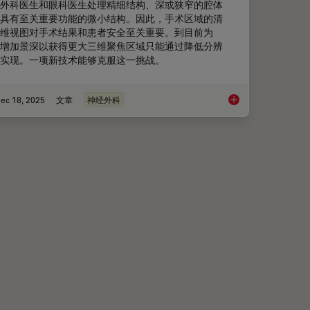
外科医生和眼科医生处理精细结构、深或狭窄的腔体
具有至关重要功能的微小结构。因此，手术区域的清
维视图对手术结果和患者安全至关重要。到目前为
增加景深以获得更大三维聚焦区域只能通过降低分辨
实现。一项新技术能够克服这一挑战。
ec 18, 2025
文章
神经外科
ciency in Minimally Invasive Spine Surgery
神经外科和眼科中的融