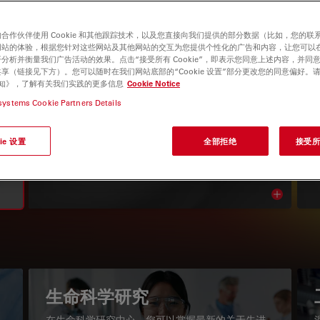
合作伙伴使用 Cookie 和其他跟踪技术，以及您直接向我们提供的部分数据（比如，您的联
网站的体验，根据您针对这些网站及其他网站的交互为您提供个性化的广告和内容，让您可以
分析并衡量我们广告活动的效果。点击“接受所有 Cookie”，即表示您同意上述内容，并同
享（链接见下方）。您可以随时在我们网站底部的“Cookie 设置”部分更改您的同意偏好。
e 通知》，了解有关我们实践的更多信息
Cookie Notice
systems Cookie Partners Details
显微镜知识库
ie 设置
全部拒绝
接受所有
阅读我们的最新文章
Read arti
igation
生命科学研究
在生命科学研究中心，您可以掌握最新的关于先进