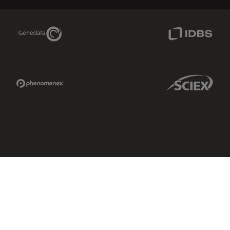
Genedata Link
IDBS Link
Phenomenex Link
Sciex Link