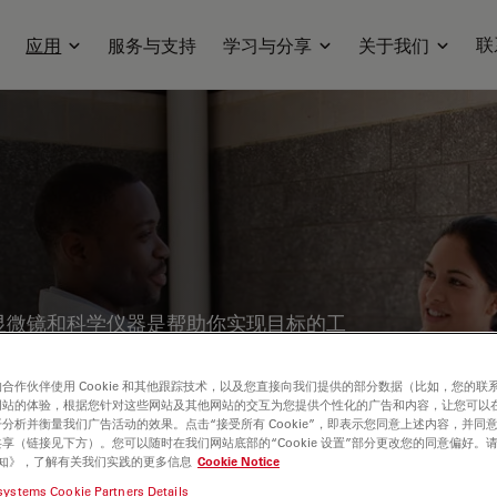
联
应用
服务与支持
学习与分享
关于我们
显微镜和科学仪器是帮助你实现目标的工
的工作任务还是非常专业的研究任务，我们
方案。我们专业的销售和应用团队，他们的
合作伙伴使用 Cookie 和其他跟踪技术，以及您直接向我们提供的部分数据（比如，您的联
网站的体验，根据您针对这些网站及其他网站的交互为您提供个性化的广告和内容，让您可以
系统或电镜制样工作流程。
分析并衡量我们广告活动的效果。点击“接受所有 Cookie”，即表示您同意上述内容，并同
享（链接见下方）。您可以随时在我们网站底部的“Cookie 设置”部分更改您的同意偏好。
e 通知》，了解有关我们实践的更多信息
Cookie Notice
systems Cookie Partners Details