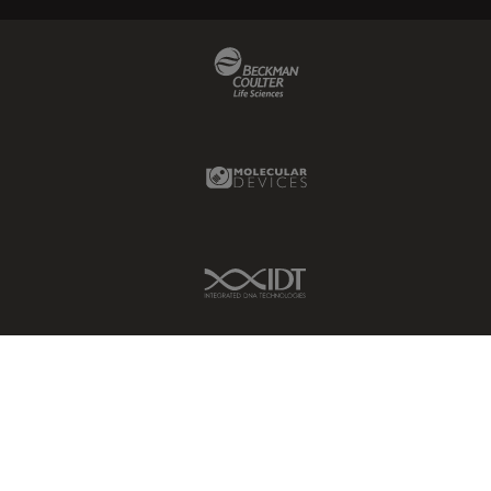
Beckman Coulter Link
Molecular Devices Link
IDT Link