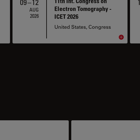
11th Int. Congress on
09
–
12
Electron Tomography -
AUG
2026
ICET 2026
United States, Congress
Read arti