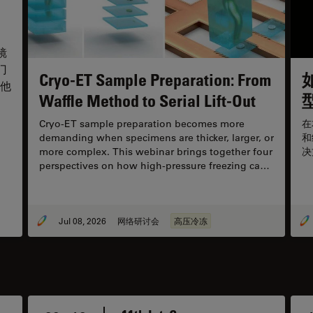
镜
门
Cryo-ET Sample Preparation: From
他
Waffle Method to Serial Lift-Out
Cryo-ET sample preparation becomes more
在
demanding when specimens are thicker, larger, or
和
more complex. This webinar brings together four
决
perspectives on how high-pressure freezing can
be connected with downstream cryo workflows,
including waffle preparation, correlative cryo
targeting, on-grid lamella preparation, cryo-lift-
out, serial lift-out, and autogrid-compatible
Jul 08, 2026
网络研讨会
高压冷冻
approaches.