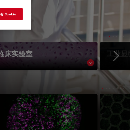
 Cookie
临床实验室
工业显
Ne
navigation
Show subnavigati