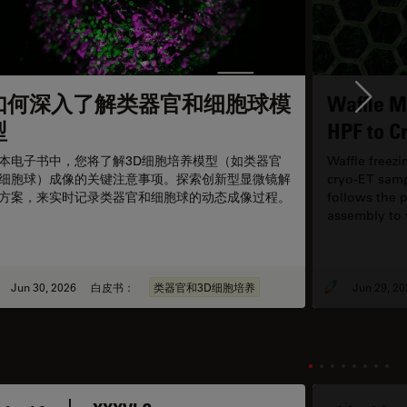
如何深入了解类器官和细胞球模
Waffle M
Ne
型
HPF to C
本电子书中，您将了解3D细胞培养模型（如类器官
Waffle freez
细胞球）成像的关键注意事项。探索创新型显微镜解
cryo-ET samp
方案，来实时记录类器官和细胞球的动态成像过程。
follows the p
assembly to v
optimization
focus on the 
reproducibili
Jun 30, 2026
白皮书：
类器官和3D细胞培养
Jun 29, 20