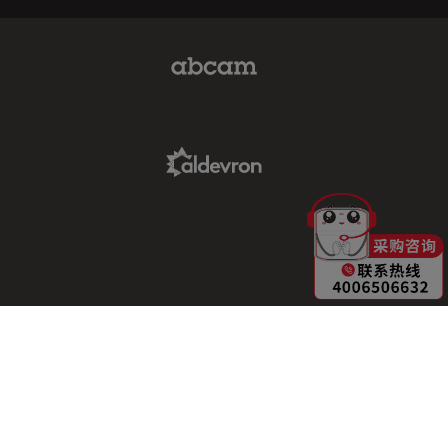
Abcam Limited Link
Aldevron Link