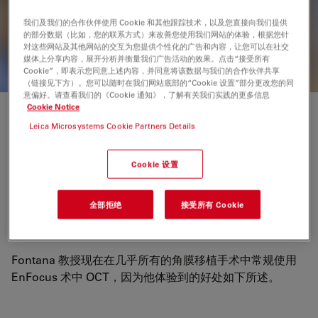
配备高品质光学器件的眼科手术显微镜
我们及我们的合作伙伴使用 Cookie 和其他跟踪技术，以及您直接向我们提供
的部分数据（比如，您的联系方式）来改善您使用我们网站的体验，根据您针
对这些网站及其他网站的交互为您提供个性化的广告和内容，让您可以在社交
媒体上分享内容，展开分析并衡量我们广告活动的效果。点击“接受所有
Cookie”，即表示您同意上述内容，并同意将该数据与我们的合作伙伴共享
（链接见下方）。您可以随时在我们网站底部的“Cookie 设置”部分更改您的同
意偏好。请查看我们的《Cookie 通知》，了解有关我们实践的更多信息
Cookie Notice
在术中光学相干断层扫描下开创角膜手
Leica Microsystems Cookie Partners Details
术的新局面
Cookie 设置
路易吉·丰塔纳教授是意大利博洛尼亚大学圣奥尔索拉医院
眼科主任，他是徕卡显微系统公司 EnFocus 术中光学相干
全部拒绝
接受所有 Cookie
断层扫描的早期使用者。这项技术使医生能够看到表面下的
情况以及组织在眼科手术中的反应。
Fontana 教授现在在几乎所有的角膜移植手术中常规使用
EnFocus 术中 OCT，因为他体验到的好处如下所述。