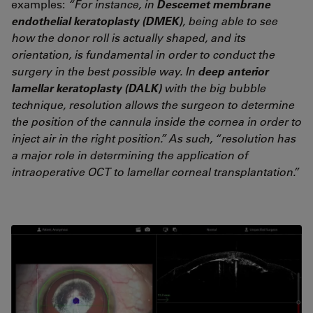
examples:
“For instance, in
Descemet membrane
endothelial keratoplasty (DMEK)
, being able to see
how the donor roll is actually shaped, and its
orientation, is fundamental in order to conduct the
surgery in the best possible way. In
deep anterior
lamellar keratoplasty (DALK)
with the big bubble
technique, resolution allows the surgeon to determine
the position of the cannula inside the cornea in order to
inject air in the right position.” As such, “resolution has
a major role in determining the application of
intraoperative OCT to lamellar corneal transplantation.”