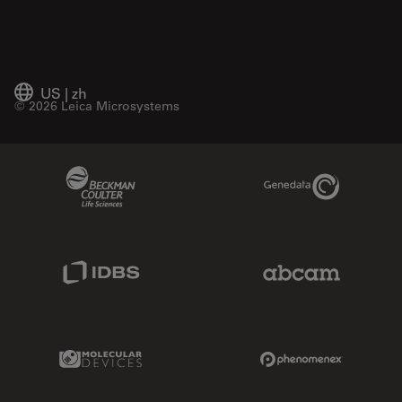
US
|
zh
© 2026 Leica Microsystems
Beckman Coulter Link
Genedata Link
IDBS Link
Abcam Limited
Molecular Devices Link
Phenomenex L