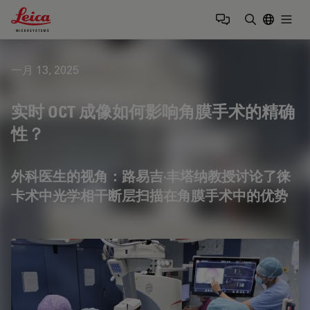
Leica Microsystems Logo
Togg
输入搜索词
一月 13, 2025
实时 OCT 成像如何影响角膜手术的精确
性？
外科医生的视角：路易吉·丰塔纳教授讨论了徕
卡术中光学相干断层扫描在角膜手术中的优势