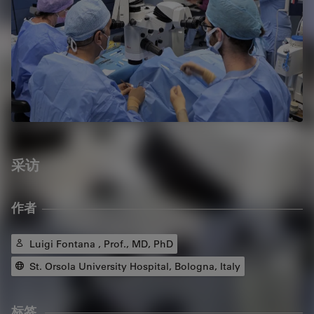
采访
作者
Luigi Fontana , Prof., MD, PhD
St. Orsola University Hospital, Bologna, Italy
标签