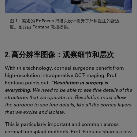
图 1：紧凑的 EnFocus 扫描头设计提升了外科医生的舒适
度。图片由 Fontana 教授提供。
2. 高分辨率图像：观察细节和层次
With this technology, corneal surgeons benefit from
high-resolution intraoperative OCT-imaging. Prof.
Fontana points out:
“
Resolution in surgery is
everything.
We need to be able to see fine details of the
structures that we operate on. Resolution must allow
the surgeon to see fine details, like all the cornea layers
that we excise and isolate."
This is particularly important and common across
corneal transplant methods. Prof. Fontana shares a few