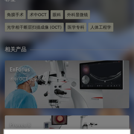
角膜手术
术中OCT
眼科
外科显微镜
光学相干断层扫描成像 (OCT)
医学专科
人体工程学
相关产品
EnFocus
术中 OCT 成像系统
Proveo 8