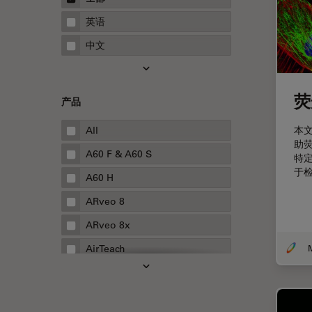
STELLARIS 功能
指南
英语
THUNDER成像
中文
Upright Microscopy
三维成像
荧
产品
临床病理学
人体工程学
本
All
助
人工智能
A60 F & A60 S
特
于
低温扫描电镜
A60 H
低温电子显微镜
ARveo 8
体视显微镜
ARveo 8x
偏光
AirTeach
先进显微镜技术
Aivia
光学
Cell DIVE