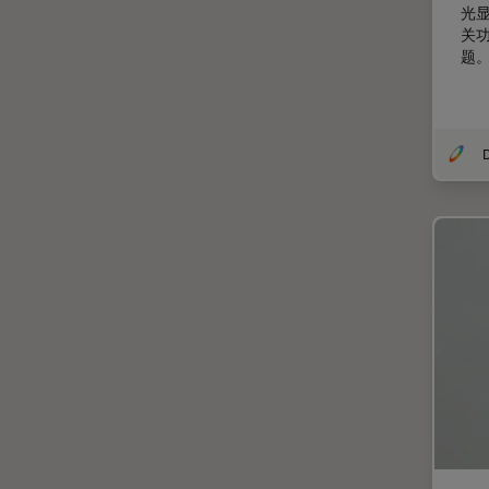
光
微分干涉显微镜
关
EM RAPID
题
微电子技术
EM TIC 3X
扫描电镜
EM TP
摄像头
EM TXP
教育
EM VCT500
数值孔径
EZ4
数码显微镜
Emspira 3
整形外科
EnFocus
斑马鱼研究
Enersight
无标签
FL400
旧金山创新中心
FL560
显微外科
FL800
显微镜基础知识
FS C & FS M