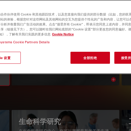
合作伙伴使用 Cookie 和其他跟踪技术，以及您直接向我们提供的部分数据（比如，您的联
网站的体验，根据您针对这些网站及其他网站的交互为您提供个性化的广告和内容，让您可以
分析并衡量我们广告活动的效果。点击“接受所有 Cookie”，即表示您同意上述内容，并同
享（链接见下方）。您可以随时在我们网站底部的“Cookie 设置”部分更改您的同意偏好。
e 通知》，了解有关我们实践的更多信息
Cookie Notice
systems Cookie Partners Details
显微镜知识库
ie 设置
全部拒绝
接受所有
阅读我们的最新文章
Read arti
igation
生命科学研究
在生命科学研究中心，您可以掌握最新的关于先进