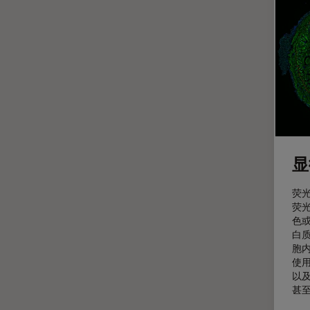
光学显微镜
Cleanliness Analysis Systems
光学相干断层扫描成像 (OCT)
DM IL LED
光片显微镜
DM ILM
光电联用
DM1000
免疫荧光
DM1000 LED
全内反射荧光技术
DM4 B & DM6 B
共聚焦显微镜
DM4 M
显
冷冻蚀刻荧光漂白恢复
DM4 P, DM750 P & Visoria P
分辨率
荧
DM500
荧
剖析
DM6 FS
色
白
医学专科
DM6 M LIBS
胞
使用
印刷电路板（PCB）
DM750
以
历史
DM750 M
甚