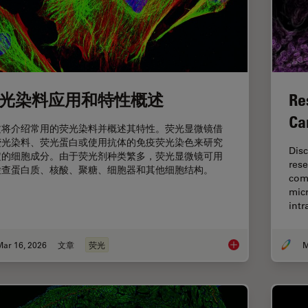
光染料应用和特性概述
Re
Ca
文将介绍常用的荧光染料并概述其特性。荧光显微镜借
荧光染料、荧光蛋白或使用抗体的免疫荧光染色来研究
Dis
定的细胞成分。由于荧光剂种类繁多，荧光显微镜可用
rese
检查蛋白质、核酸、聚糖、细胞器和其他细胞结构。
com
micr
int
Mar 16, 2026
文章
荧光
M
荧光染料应用和特性