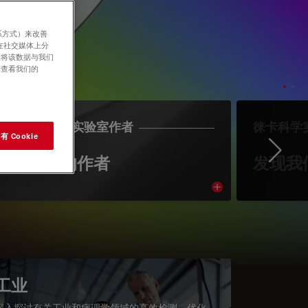
系方式）来改善
在社交媒体上分
意将该数据与我们
请查看我们的
LEICA SCIENCE实验室作者
徕卡科学
 Cookie
Ne
认识我们的作者
发现我
cle
Read article
工业
深入探讨有关工业和病理学领域的高效检测、优化