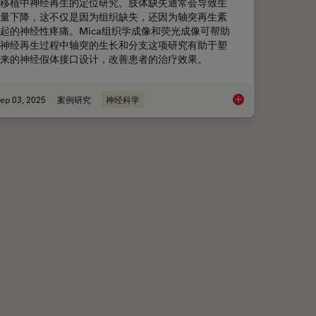
移植中神经再生的定位研究。肢体缺失通常会导致生
量下降，这不仅是因为组织缺失，还因为轴突再生紊
起的神经性疼痛。Mica组织学成像和荧光成像可帮助
神经再生过程中轴突的生长和分支这项研究有助于塑
来的神经假体接口设计，改善患者的治疗效果。
ep 03, 2025
案例研究
神经科学
应考虑的因素
如何为深层肌肉组织