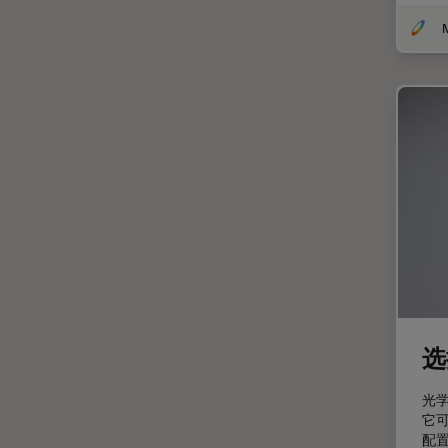
受激发损耗技术
DM8000 M & DM12000 M
图像优化和解卷积
DMi1
图像分析
DMi8
图像采集
DVM6
基础显微镜技术
EL6000
增强现实
EM AC20
外科显微镜
EM ACE200
多光子显微镜
EM ACE600
妇科和泌尿外科
EM AFS2
定量成像
EM CPD300
宽场显微镜
EM CTD
选
工业和制造业
EM GP2
光
帝国成像中心
EM ICE
它
配
应用说明
EM KMR3