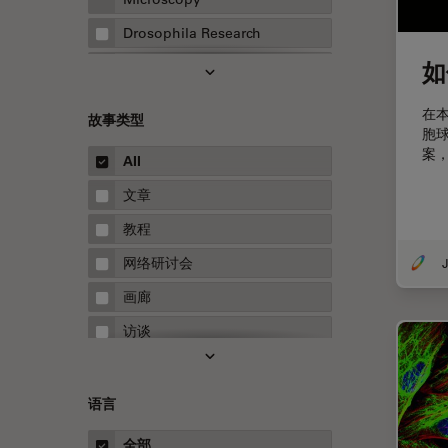
Drosophila Research
如
EMBL 成像中心
EM样品制备
在
故事类型
胞
F-技术
案
All
FluoSync
文章
HyD检测器（磷砷化镓混合检测
器）
教程
Inverted Microscopy
网络研讨会
J
Microhub成像
画廊
Neuro-Oncology
访谈
Neurovascular Surgery
白皮书
Red Reflex
案例研究
语言
Service
概述
全部