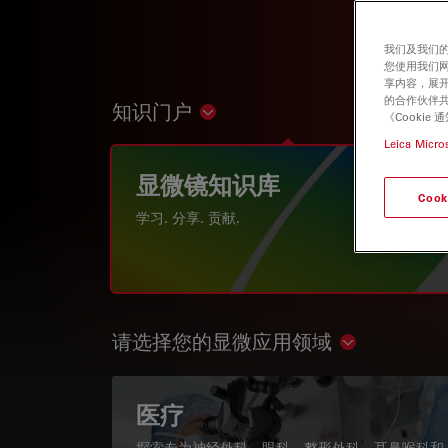
我们及我们的
您使用我们
享内容，展开
的合作伙伴共
知识门户
Show subnavigation
《Cooki
Leica Micro
显微镜知识库
Cook
学习. 分享. 贡献.
请选择您的显微应用领域
Show subnav
医疗
探索专为神经外科、眼科、整形外科、耳鼻喉科和