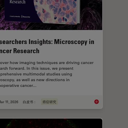
searchers Insights: Microscopy in
ncer Research
cover how imaging techniques are driving cancer
arch forward. In this issue, we present
prehensive multimodal studies using
oscopy, as well as new directions in
raoperative cancer…
ar 11, 2026
白皮书：
癌症研究
概述
Researchers Insights