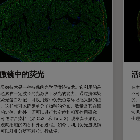
微镜中的荧光
活
光显微技术是一种特殊的光学显微镜技术。它利用的是
在生
光色素在一定波长的光激发下发光的能力。通过抗体染
不可
或荧光蛋白标记，可以用这种荧光色素标记感兴趣的蛋
的、
质。这样就可以确定单分子物种的分布、数量及其在细
活细
内的定位。此外，还可以进行共定位和相互作用研究，
常见
可逆结合染料（如 Ca2+ 和 fura-2）观察离子浓度，
生理
及观察细胞的内吞和外吞过程。如今，利用荧光显微镜
至可以对亚分辨率颗粒进行成像。