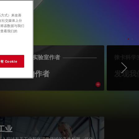
系方式）来改善
在社交媒体上分
意将该数据与我们
请查看我们的
LEICA SCIENCE实验室作者
徕卡科学
 Cookie
Ne
认识我们的作者
发现我
cle
Read article
工业
深入探讨有关工业和病理学领域的高效检测、优化