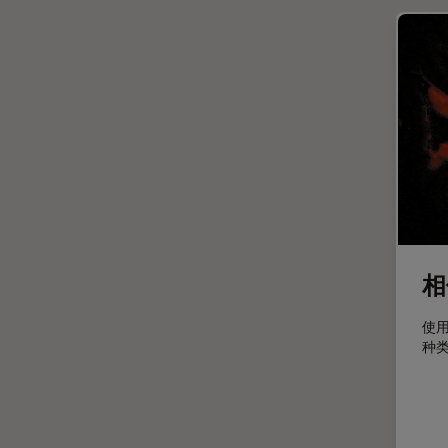
光学显微镜
Cleanliness Analysis Systems
光学相干断层扫描成像 (OCT)
DM IL LED
光片显微镜
DM ILM
光电联用
DM1000
免疫荧光
DM1000 LED
全内反射荧光技术
DM4 B & DM6 B
共聚焦显微镜
DM4 M
冷冻蚀刻荧光漂白恢复
DM4 P, DM750 P & Visoria P
相
分辨率
DM500
剖析
DM6 FS
使
种
医学专科
DM6 M LIBS
印刷电路板（PCB）
DM750
历史
DM750 M