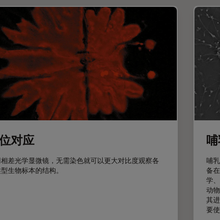
位对应
哺
用相差光学显微镜，无需染色就可以更大对比度观察各
哺乳
类型生物标本的结构。
备在
学、
动物
其进
要使