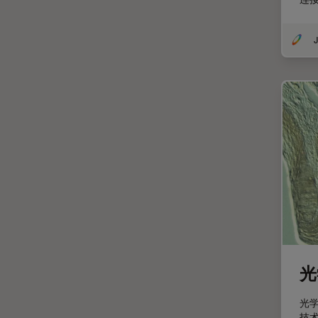
微分干涉显微镜
EM RAPID
J
微电子技术
EM TIC 3X
扫描电镜
EM TP
摄像头
EM TXP
教育
EM VCT500
数值孔径
EZ4
数码显微镜
Emspira 3
整形外科
EnFocus
斑马鱼研究
Enersight
无标签
FL400
旧金山创新中心
FL560
光
显微外科
FL800
光
显微镜基础知识
FS C & FS M
技