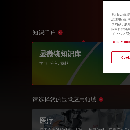
我们及我们的
您使用我们
享内容，展开
的合作伙伴共
知识门户
Show subnavigation
《Cooki
Leica Micro
显微镜知识库
Cook
学习. 分享. 贡献.
请选择您的显微应用领域
Show subnav
医疗
探索专为神经外科、眼科、整形外科、耳鼻喉科和