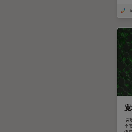
受激发损耗技术
DM8000 M & DM12000 M
图像优化和解卷积
DMi1
图像分析
DMi8
图像采集
DVM6
基础显微镜技术
EL6000
增强现实
EM AC20
外科显微镜
EM ACE200
多光子显微镜
EM ACE600
妇科和泌尿外科
EM AFS2
定量成像
EM CPD300
宽场显微镜
EM CTD
宽
工业和制造业
EM GP2
‘
帝国成像中心
EM ICE
个
应用说明
EM KMR3
连