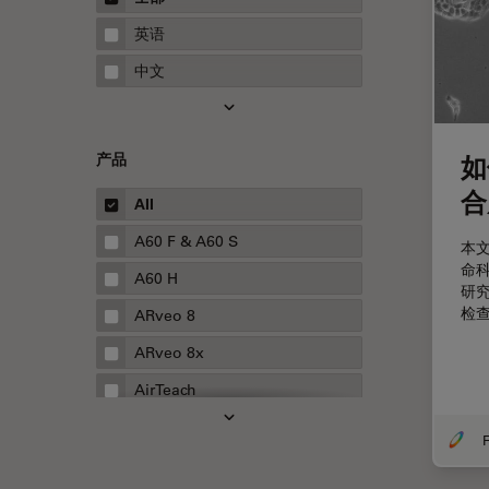
STELLARIS 功能
指南
英语
THUNDER成像
中文
Upright Microscopy
三维成像
产品
如
临床病理学
合
人体工程学
All
人工智能
A60 F & A60 S
本
命
低温扫描电镜
A60 H
研
低温电子显微镜
检
ARveo 8
体视显微镜
ARveo 8x
偏光
AirTeach
先进显微镜技术
Aivia
F
光学
Cell DIVE