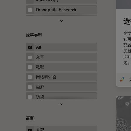
Drosophila Research
选
EMBL 成像中心
EM样品制备
光
故事类型
它
F-技术
配
All
FluoSync
光
关
文章
HyD检测器（磷砷化镓混合检测
题
器）
教程
Inverted Microscopy
网络研讨会
Microhub成像
画廊
Neuro-Oncology
访谈
Neurovascular Surgery
白皮书
Red Reflex
案例研究
语言
Service
概述
全部