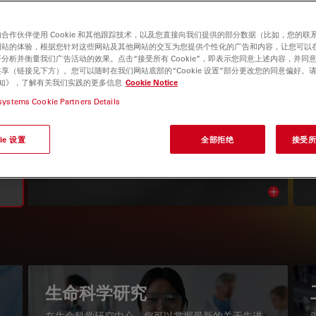
合作伙伴使用 Cookie 和其他跟踪技术，以及您直接向我们提供的部分数据（比如，您的联
网站的体验，根据您针对这些网站及其他网站的交互为您提供个性化的广告和内容，让您可以
分析并衡量我们广告活动的效果。点击“接受所有 Cookie”，即表示您同意上述内容，并同
享（链接见下方）。您可以随时在我们网站底部的“Cookie 设置”部分更改您的同意偏好。
e 通知》，了解有关我们实践的更多信息
Cookie Notice
systems Cookie Partners Details
显微镜知识库
ie 设置
全部拒绝
接受所有
阅读我们的最新文章
Read arti
igation
生命科学研究
在生命科学研究中心，您可以掌握最新的关于先进