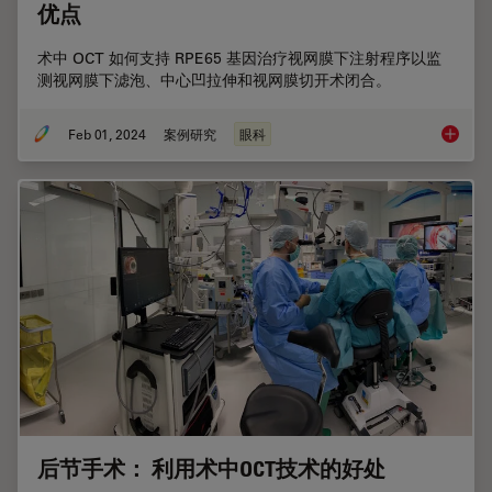
优点
术中 OCT 如何支持 RPE65 基因治疗视网膜下注射程序以监
测视网膜下滤泡、中心凹拉伸和视网膜切开术闭合。
Feb 01, 2024
案例研究
眼科
RPE6
后节手术： 利用术中OCT技术的好处