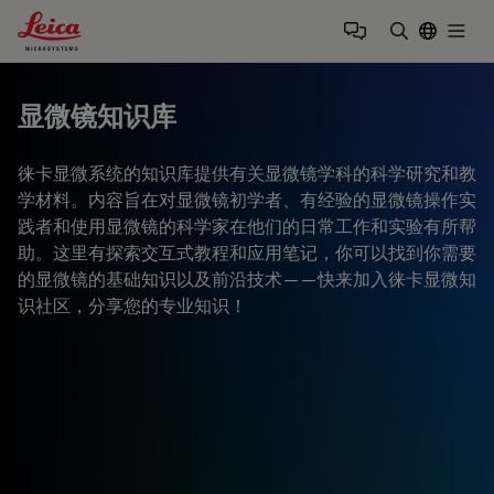
Leica Microsystems Logo
Togg
输入搜索词
显微镜知识库
徕卡显微系统的知识库提供有关显微镜学科的科学研究和教
学材料。内容旨在对显微镜初学者、有经验的显微镜操作实
践者和使用显微镜的科学家在他们的日常工作和实验有所帮
助。这里有探索交互式教程和应用笔记，你可以找到你需要
的显微镜的基础知识以及前沿技术——快来加入徕卡显微知
识社区，分享您的专业知识！