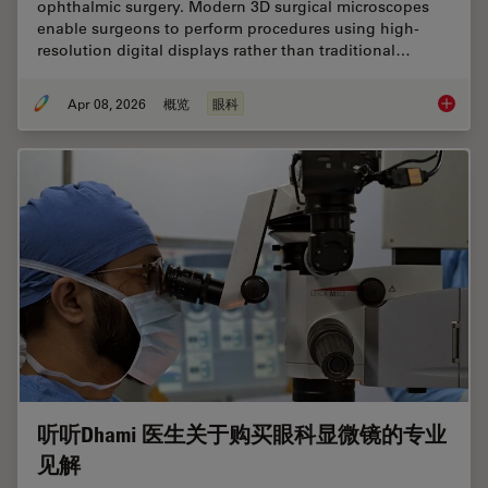
ophthalmic surgery. Modern 3D surgical microscopes
enable surgeons to perform procedures using high-
resolution digital displays rather than traditional…
Apr 08, 2026
概览
眼科
4 Key B
听听Dhami 医生关于购买眼科显微镜的专业
见解