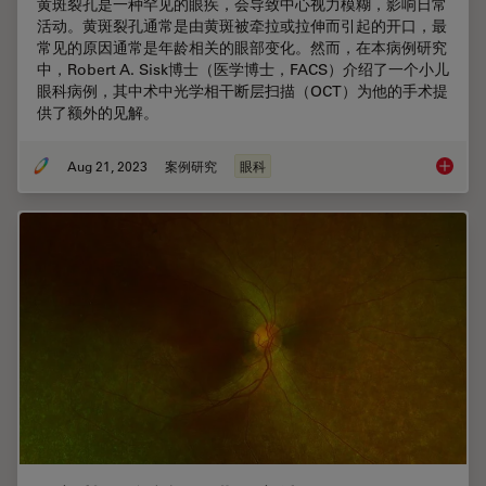
黄斑裂孔是一种罕见的眼疾，会导致中心视力模糊，影响日常
活动。黄斑裂孔通常是由黄斑被牵拉或拉伸而引起的开口，最
常见的原因通常是年龄相关的眼部变化。然而，在本病例研究
中，Robert A. Sisk博士（医学博士，FACS）介绍了一个小儿
眼科病例，其中术中光学相干断层扫描（OCT）为他的手术提
供了额外的见解。
Aug 21, 2023
案例研究
眼科
使用光