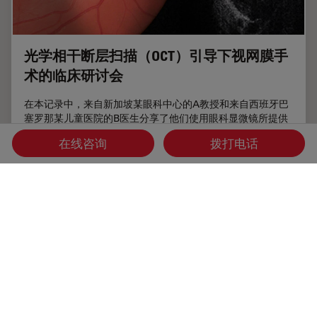
光学相干断层扫描（OCT）引导下视网膜手
术的临床研讨会
在本记录中，来自新加坡某眼科中心的A教授和来自西班牙巴
塞罗那某儿童医院的B医生分享了他们使用眼科显微镜所提供
的术中OCT行视网膜手术的技术经验。他们报告了从常规黄斑
在线咨询
拨打电话
裂孔手术到基因治疗的多个感兴趣儿科病例。
Jan 12, 2022
网络研讨会
光学相干断层扫描成像 (OCT)
光学相