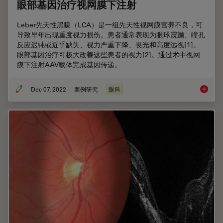
眼部基因治疗视网膜下注射
Leber先天性黑矇（LCA）是一组先天性视网膜营养不良，可
导致早年出现重度视力损伤。患者通常表现为眼球震颤、瞳孔
反应迟钝或近乎缺失、视力严重下降、畏光和高度远视[1]。
眼部基因治疗可极大改善这些患者的视力[2]。通过术中视网
膜下注射AAV载体完成基因传递。
Dec 07, 2022
案例研究
眼科
眼部基