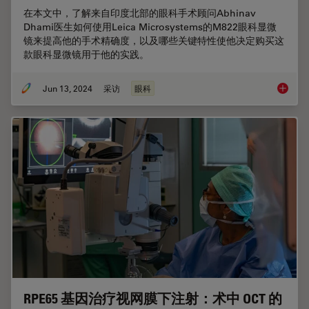
在本文中，了解来自印度北部的眼科手术顾问Abhinav
Dhami医生如何使用Leica Microsystems的M822眼科显微
镜来提高他的手术精确度，以及哪些关键特性使他决定购买这
款眼科显微镜用于他的实践。
Jun 13, 2024
采访
眼科
听听Dh
RPE65 基因治疗视网膜下注射：术中 OCT 的