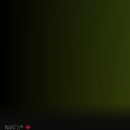
知识门户
Show subnavigation