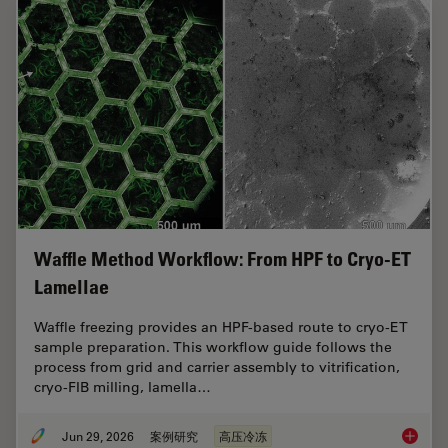
Waffle Method Workflow: From HPF to Cryo-ET
Lamellae
Waffle freezing provides an HPF-based route to cryo-ET
sample preparation. This workflow guide follows the
process from grid and carrier assembly to vitrification,
cryo-FIB milling, lamella…
Jun 29, 2026
案例研究
高压冷冻
Waffle 