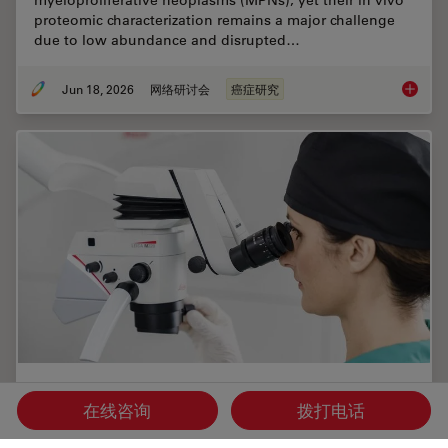
proteomic characterization remains a major challenge
due to low abundance and disrupted…
Jun 18, 2026
网络研讨会
癌症研究
Spatial
选择牙科显微镜时需考虑的六大特性
在线咨询
拨打电话
在牙医学中，手术显微镜对于进行高质量和成功的手术来说变