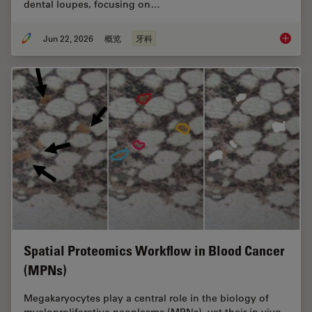
dental loupes, focusing on…
Jun 22, 2026
概览
牙科
Dental L
Spatial Proteomics Workflow in Blood Cancer
(MPNs)
Megakaryocytes play a central role in the biology of
myeloproliferative neoplasms (MPNs), yet their in vivo