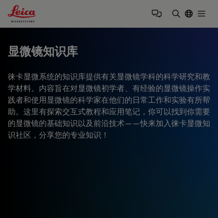
Leica Microsystems Logo
Togg
输入搜索词
显微镜知识库
徕卡显微系统的知识库提供有关显微镜学科的科学研究和教
学材料。内容旨在对显微镜初学者、有经验的显微镜操作实
践者和使用显微镜的科学家在他们的日常工作和实验有所帮
助。这里有探索交互式教程和应用笔记，你可以找到你需要
的显微镜的基础知识以及前沿技术——快来加入徕卡显微知
识社区，分享您的专业知识！