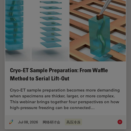
Cryo-ET Sample Preparation: From Waffle
Method to Serial Lift-Out
Cryo-ET sample preparation becomes more demanding
when specimens are thicker, larger, or more complex.
This webinar brings together four perspectives on how
high-pressure freezing can be connected…
Jul 08, 2026
网络研讨会
高压冷冻
Cryo-ET