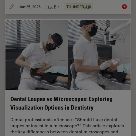
Jun 25, 2026
白皮书：
THUNDER成像
Fast, H
Dental Loupes vs Microscopes: Exploring
Visualization Options in Dentistry
Dental professionals often ask: “Should I use dental
loupes or invest in a microscope?” This article explores
the key differences between dental microscopes and