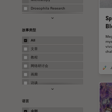
Drosophila Research
Sp
EMBL 成像中心
Bl
EM样品制备
故事类型
F-技术
Meg
All
mye
FluoSync
viv
文章
HyD检测器（磷砷化镓混合检测
cha
器）
教程
Inverted Microscopy
网络研讨会
J
Microhub成像
画廊
Neuro-Oncology
访谈
Neurovascular Surgery
白皮书
Red Reflex
案例研究
语言
Service
概述
全部