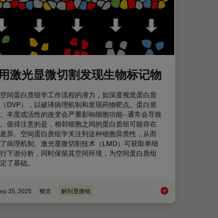
用激光显微切割发现生物标记物
空间蛋白质组学工作流程的潜力，如深度视觉蛋白质
（DVP），以破译病理机制和发现药物靶点。蛋白质
、丰度或活性的改变会严重影响细胞功能--通常会导致
。值得注意的是，相邻细胞之间的蛋白质组可能存在
差异。空间蛋白质组学关注到这种细胞异质性，从而
了病理机制。激光显微切割技术（LMD）可获取单细
行下游分析，同时保留其空间环境，为空间蛋白质组
定了基础。
ep 25, 2025
概览
解剖显微镜
白质组学 (DVP) 相结合，推进疾病研究
利用激光显微切割发