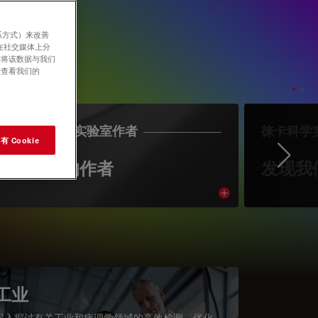
系方式）来改善
在社交媒体上分
意将该数据与我们
请查看我们的
LEICA SCIENCE实验室作者
徕卡科学
 Cookie
Ne
认识我们的作者
发现我
cle
Read article
工业
深入探讨有关工业和病理学领域的高效检测、优化