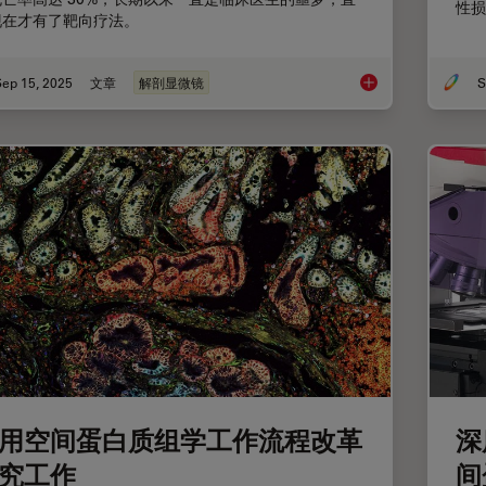
性损
现在才有了靶向疗法。
Sep 15, 2025
文章
解剖显微镜
S
空间蛋白质组学的突
用空间蛋白质组学工作流程改革
深
究工作
间