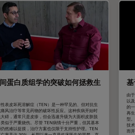
间蛋白质组学的突破如何拯救生
基
由于
以及
毒性表皮坏死溶解症（TEN）是一种罕见的、但对抗生
的一
或痛风治疗等常见药物的破坏性反应。这种疾病开始时
再生
无大碍，通常只是皮疹，但会迅速升级为大面积皮肤脱
型。
，类似于严重烧伤。尽管 TEN病情十分严重，但其基本
技术
制仍然难以捉摸，治疗方案也仅限于支持性护理。TEN
而开
死亡率高达 30%，长期以来一直是临床医生的噩梦，直