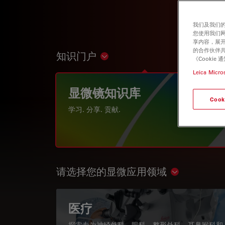
我们及我们的
您使用我们
享内容，展开
的合作伙伴共
知识门户
Show subnavigation
《Cooki
Leica Micro
显微镜知识库
Cook
学习. 分享. 贡献.
请选择您的显微应用领域
Show subnav
医疗
探索专为神经外科、眼科、整形外科、耳鼻喉科和