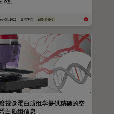
伤模型。
ep 08, 2025
案例研究
解剖显微镜
破如何拯救生命
基于激光的视神经再
度视觉蛋白质组学提供精确的空
蛋白质组信息