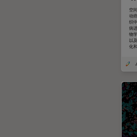
微分干涉显微镜
空间
EM RAPID
动
微电子技术
EM TIC 3X
织
病
扫描电镜
EM TP
物
摄像头
以
EM TXP
化
教育
EM VCT500
数值孔径
EZ4
J
数码显微镜
Emspira 3
整形外科
EnFocus
斑马鱼研究
Enersight
无标签
FL400
旧金山创新中心
FL560
显微外科
FL800
显微镜基础知识
FS C & FS M