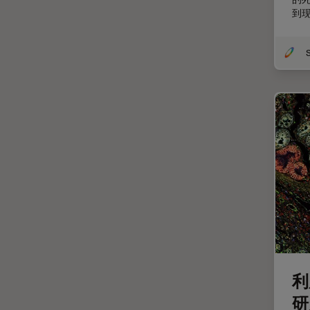
受激发损耗技术
DM8000 M & DM12000 M
到
图像优化和解卷积
DMi1
图像分析
DMi8
图像采集
DVM6
基础显微镜技术
EL6000
增强现实
EM AC20
外科显微镜
EM ACE200
多光子显微镜
EM ACE600
妇科和泌尿外科
EM AFS2
定量成像
EM CPD300
宽场显微镜
EM CTD
工业和制造业
EM GP2
利
帝国成像中心
EM ICE
研
应用说明
EM KMR3