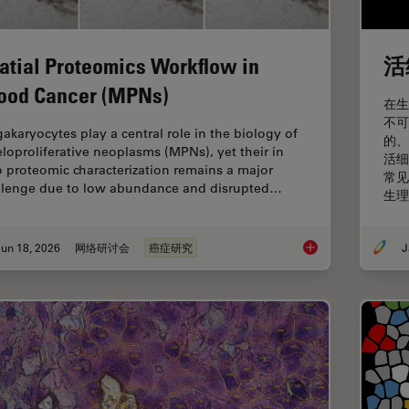
atial Proteomics Workflow in
活
ood Cancer (MPNs)
在生
不可
akaryocytes play a central role in the biology of
的、
loproliferative neoplasms (MPNs), yet their in
活细
o proteomic characterization remains a major
常见
llenge due to low abundance and disrupted…
生理
un 18, 2026
网络研讨会
癌症研究
J
Spatial Proteomics 