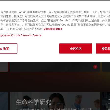
合作伙伴使用 Cookie 和其他跟踪技术，以及您直接向我们提供的部分数据（比如，您的联
网站的体验，根据您针对这些网站及其他网站的交互为您提供个性化的广告和内容，让您可以
分析并衡量我们广告活动的效果。点击“接受所有 Cookie”，即表示您同意上述内容，并同
享（链接见下方）。您可以随时在我们网站底部的“Cookie 设置”部分更改您的同意偏好。
e 通知》，了解有关我们实践的更多信息
Cookie Notice
systems Cookie Partners Details
显微镜知识库
ie 设置
全部拒绝
接受所有
阅读我们的最新文章
Read arti
igation
生命科学研究
在生命科学研究中心，您可以掌握最新的关于先进