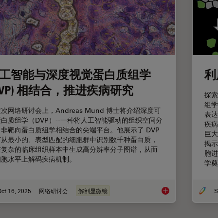
工智能与深度视觉蛋白质组学
利
DVP) 相结合，推进疾病研究
探索
组学
次网络研讨会上，Andreas Mund 博士将介绍深度可
表达
白质组学（DVP）--一种将人工智能驱动的组织空间分
疾病
、非靶向蛋白质组学相结合的尖端平台。他展示了 DVP
巨大
何从最小的、表型匹配的细胞群中识别数千种蛋白质，
揭示
在复杂的临床组织样本中生成高分辨率分子图谱，从而
胞进
细胞水平上解码疾病机制。
学奠
ct 16, 2025
网络研讨会
解剖显微镜
S
人工智能与深度视觉蛋