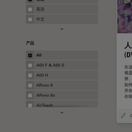
STELLARIS 功能
指南
英语
THUNDER成像
中文
Upright Microscopy
三维成像
产品
人
临床病理学
(
人体工程学
All
人工智能
A60 F & A60 S
在这
视蛋
低温扫描电镜
A60 H
辨
低温电子显微镜
如
ARveo 8
并
体视显微镜
ARveo 8x
在
偏光
AirTeach
先进显微镜技术
Aivia
O
光学
Cell DIVE