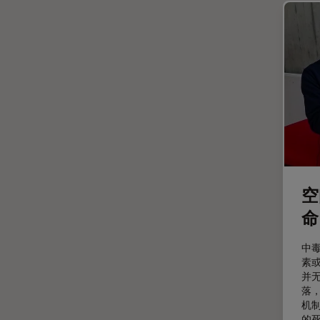
光学显微镜
Cleanliness Analysis Systems
光学相干断层扫描成像 (OCT)
DM IL LED
光片显微镜
DM ILM
光电联用
DM1000
免疫荧光
DM1000 LED
全内反射荧光技术
DM4 B & DM6 B
共聚焦显微镜
DM4 M
冷冻蚀刻荧光漂白恢复
DM4 P, DM750 P & Visoria P
空
分辨率
DM500
命
剖析
DM6 FS
医学专科
中
DM6 M LIBS
素
印刷电路板（PCB）
DM750
并
落
历史
DM750 M
机
的