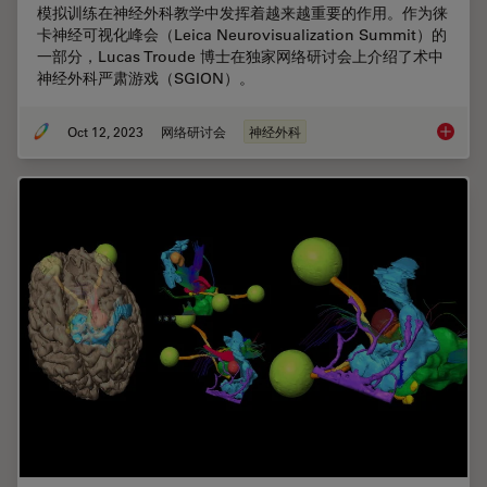
模拟训练在神经外科教学中发挥着越来越重要的作用。作为徕
卡神经可视化峰会（Leica Neurovisualization Summit）的
一部分，Lucas Troude 博士在独家网络研讨会上介绍了术中
神经外科严肃游戏（SGION）。
Oct 12, 2023
网络研讨会
神经外科
加强神