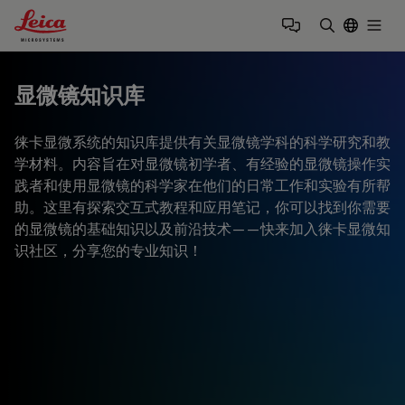
Leica Microsystems Logo
Togg
输入搜索词
显微镜知识库
徕卡显微系统的知识库提供有关显微镜学科的科学研究和教
学材料。内容旨在对显微镜初学者、有经验的显微镜操作实
践者和使用显微镜的科学家在他们的日常工作和实验有所帮
助。这里有探索交互式教程和应用笔记，你可以找到你需要
的显微镜的基础知识以及前沿技术——快来加入徕卡显微知
识社区，分享您的专业知识！