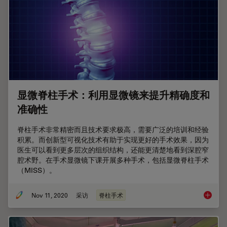
显微脊柱手术：利用显微镜来提升精确度和
准确性
脊柱手术非常精密而且技术要求极高，需要广泛的培训和经验
积累。而创新型可视化技术有助于实现更好的手术效果，因为
医生可以看到更多层次的组织结构，还能更清楚地看到深腔窄
腔术野。在手术显微镜下课开展多种手术，包括显微脊柱手术
（MISS）。
Nov 11, 2020
采访
脊柱手术
显微脊