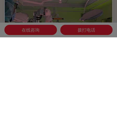
在线咨询
拨打电话
神经外科与抬头显示技术
在以下视频采访中，瑞士巴塞尔大学医院神经外科副主任
Raphael Guzman医生谈到了他在使用 ARveo 增强现实显微
镜进行头部手术方面的经验。
Nov 11, 2020
采访
荧光
神经外