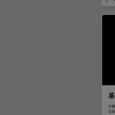
光学显微镜
Cleanliness Analysis Systems
光学相干断层扫描成像 (OCT)
DM IL LED
光片显微镜
DM ILM
光电联用
DM1000
免疫荧光
DM1000 LED
全内反射荧光技术
DM4 B & DM6 B
共聚焦显微镜
DM4 M
冷冻蚀刻荧光漂白恢复
DM4 P, DM750 P & Visoria P
分辨率
DM500
剖析
DM6 FS
医学专科
DM6 M LIBS
基
印刷电路板（PCB）
DM750
共
历史
DM750 M
过