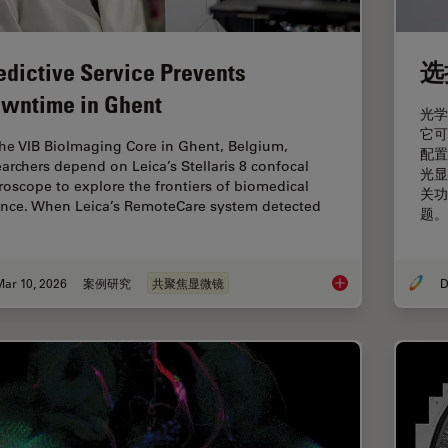
edictive Service Prevents
选
wntime in Ghent
光学
它可
the VIB BioImaging Core in Ghent, Belgium,
配置
earchers depend on Leica’s Stellaris 8 confocal
光显
roscope to explore the frontiers of biomedical
关功
ence. When Leica’s RemoteCare system detected
题。
Mar 10, 2026
案例研究
共聚焦显微镜
D
Predictive Service 