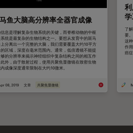
利
学
马鱼大脑高分辨率全器官成像
了解
构信息是理解复杂生物系统的关键，而脊椎动物的中枢
要。
经系统是最复杂的生物结构之一。要想从发育中的斑马
这种
身上分离出一个完整的大脑，我们需要覆盖大约10平方
作用
米的区域，深度在毫米范围内。通常，低倍透镜不能提
癌症
足够的分辨率来揭示神经组织中复杂结构之间的相互作
。此外，由于散射过程，使用共聚焦显微镜在致密生物
织内成像深度通常限制在大约10微米。
pr 08, 2019
文章
共聚焦显微镜
M
斑马鱼大脑高分辨率