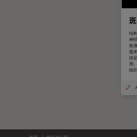
微分干涉显微镜
EM RAPID
斑
微电子技术
EM TIC 3X
扫描电镜
EM TP
结
神
摄像头
EM TXP
鱼
教育
毫
EM VCT500
供
数值孔径
EZ4
用
组
数码显微镜
Emspira 3
整形外科
EnFocus
A
斑马鱼研究
Enersight
无标签
FL400
旧金山创新中心
FL560
显微外科
FL800
显微镜基础知识
FS C & FS M