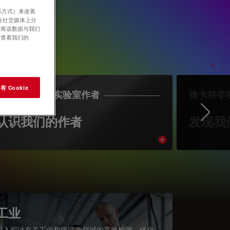
系方式）来改善
在社交媒体上分
意将该数据与我们
请查看我们的
 Cookie
LEICA SCIENCE实验室作者
徕卡科学
Ne
认识我们的作者
发现我
cle
Read article
工业
深入探讨有关工业和病理学领域的高效检测、优化