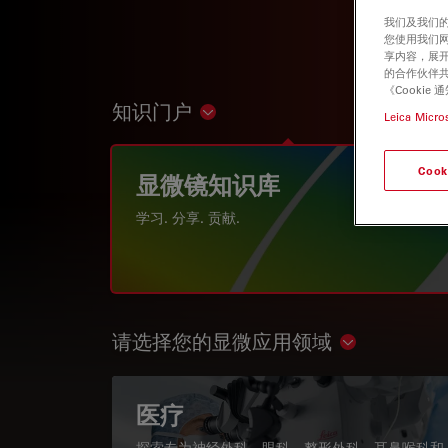
我们及我们的
您使用我们
享内容，展开
的合作伙伴共
《Cooki
知识门户
Show subnavigation
Leica Micro
Cook
显微镜知识库
学习. 分享. 贡献.
请选择您的显微应用领域
Show subnav
医疗
探索专为神经外科、眼科、整形外科、耳鼻喉科和