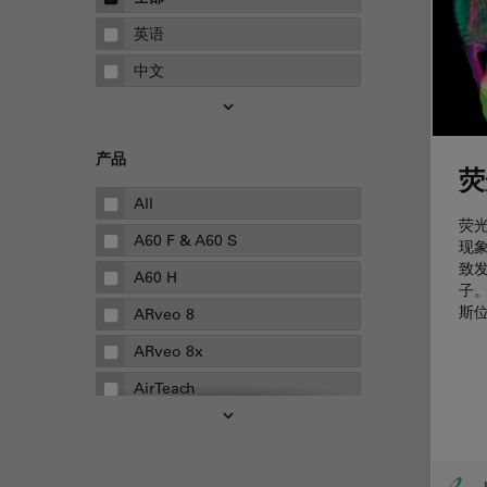
STELLARIS 功能
指南
英语
THUNDER成像
中文
Upright Microscopy
三维成像
产品
临床病理学
荧
人体工程学
All
荧光
人工智能
A60 F & A60 S
现
致
低温扫描电镜
A60 H
子
低温电子显微镜
斯
ARveo 8
体视显微镜
ARveo 8x
偏光
AirTeach
先进显微镜技术
Aivia
光学
Cell DIVE
J