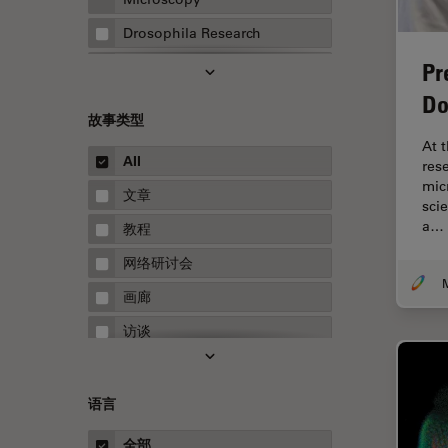
Drosophila Research
Pr
EMBL 成像中心
Do
EM样品制备
故事类型
F-技术
At 
All
res
FluoSync
mic
文章
HyD检测器（磷砷化镓混合检测
sci
器）
a…
教程
Inverted Microscopy
网络研讨会
Microhub成像
画廊
Neuro-Oncology
访谈
Neurovascular Surgery
白皮书
Red Reflex
案例研究
语言
Service
概述
全部