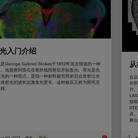
光入门介绍
从
是George Gabriel Stokes于1852年首次报道的一种
象。他观察到萤石在紫外线照射后开始发光。荧光是光
发光的一种形式，是指一种材料被光照射后会发射出光
在从
。发射光的波长比激发光更长。这种效应又称为斯托克
并即
位移。
片、
LA
指明
ST
具。
舞台
un 02, 2023
概览
荧光
M