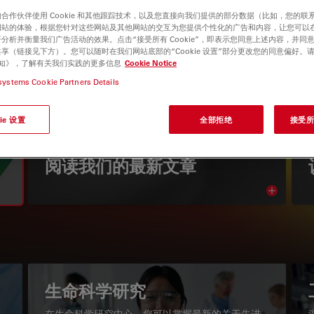
合作伙伴使用 Cookie 和其他跟踪技术，以及您直接向我们提供的部分数据（比如，您的联
网站的体验，根据您针对这些网站及其他网站的交互为您提供个性化的广告和内容，让您可以
分析并衡量我们广告活动的效果。点击“接受所有 Cookie”，即表示您同意上述内容，并同
享（链接见下方）。您可以随时在我们网站底部的“Cookie 设置”部分更改您的同意偏好。
e 通知》，了解有关我们实践的更多信息
Cookie Notice
systems Cookie Partners Details
ie 设置
全部拒绝
接受所有
显微镜知识库
阅读我们的最新文章
Read arti
igation
生命科学研究
在生命科学研究中心，您可以掌握最新的关于先进