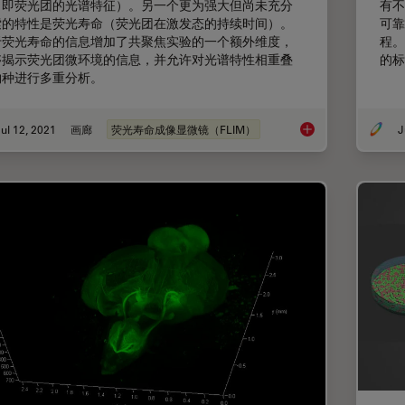
（即荧光团的光谱特征）。另一个更为强大但尚未充分
有不
索的特性是荧光寿命（荧光团在激发态的持续时间）。
可靠
于荧光寿命的信息增加了共聚焦实验的一个额外维度，
程。
够揭示荧光团微环境的信息，并允许对光谱特性相重叠
的标
物种进行多重分析。
ul 12, 2021
画廊
荧光寿命成像显微镜（FLIM）
J
基于荧光寿命的成像