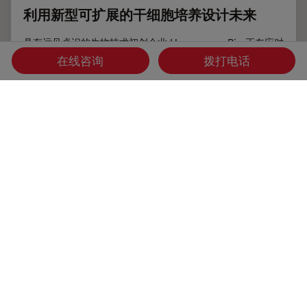
利用新型可扩展的干细胞培养设计未来
具有远见卓识的生物技术初创企业 Uncommon Bio 正在应对
世界上最大的健康挑战之一：食品可持续性。在这次网络研讨
在线咨询
拨打电话
会上，干细胞科学家塞缪尔-伊斯特（Samuel East）将展示
他们如何使细胞农业的干细胞培养基既安全又经济可行。了解
他们如何将培养基成本降低 1000 倍，并开发出不含动物成
分、食品安全的 iPSC 培养基。
Mar 11, 2025
网络研讨会
三维成像
利用新