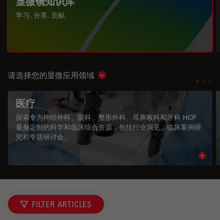
显微镜知识库
学习. 分享. 贡献.
请选择您的显微应用领域
Show subnavigation
医疗
探索专为神经外科、眼科、整形外科、耳鼻喉科和牙科 HCP
量身定制的科学和临床综合资源，包括行业洞见、临床案例研
究和专题研讨会。
Read 
FILTER ARTICLES