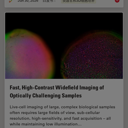
Jun 30, 2026
白皮书：
类器官和3D细胞培养
如何深
Fast, High-Contrast Widefield Imaging of
Optically Challenging Samples
Live‑cell imaging of large, complex biological samples
often requires large fields of view, sub-cellular
resolution, high-sensitivity, and fast acquisition – all
while maintaining low illumination…