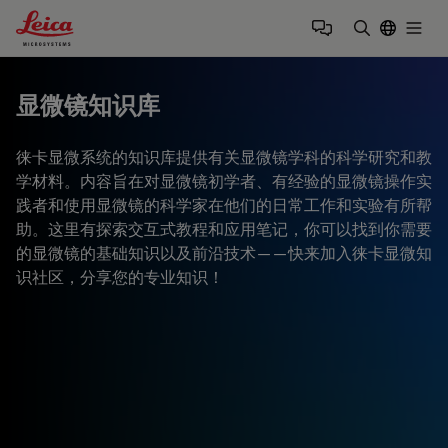
Leica Microsystems Logo
Togg
输入搜索词
显微镜知识库
徕卡显微系统的知识库提供有关显微镜学科的科学研究和教
学材料。内容旨在对显微镜初学者、有经验的显微镜操作实
践者和使用显微镜的科学家在他们的日常工作和实验有所帮
助。这里有探索交互式教程和应用笔记，你可以找到你需要
的显微镜的基础知识以及前沿技术——快来加入徕卡显微知
识社区，分享您的专业知识！