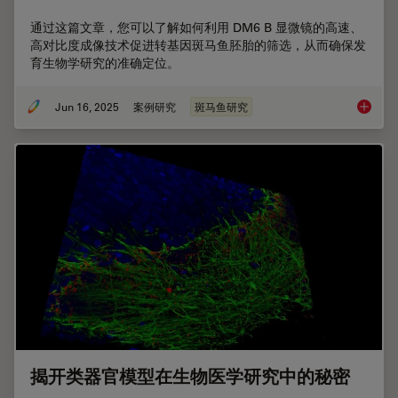
通过这篇文章，您可以了解如何利用 DM6 B 显微镜的高速、
高对比度成像技术促进转基因斑马鱼胚胎的筛选，从而确保发
育生物学研究的准确定位。
Jun 16, 2025
案例研究
斑马鱼研究
利用快
揭开类器官模型在生物医学研究中的秘密