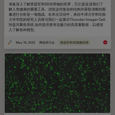
准备深入了解类器官和3D培养物的世界，它们是促进我们了
解人类健康的重要工具。浏览这些复杂的结构并获取清晰的图
像进行分析是一项挑战。在本次活动中，来自牛津大学和伦敦
大学学院的研究人员将与我们一起展示Thunder Imager Cell
转盘共聚焦系统 如何提供更有说服力的高质量数据，以便深
入了解各种模型。
May 19, 2025
网络研讨会
类器官和3D细胞培养
揭开类