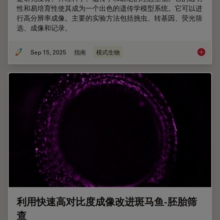
性和易培育性使其成为一个出色的遗传学模型系统。它可以进
行高分辨率成像。主要的实验方法包括挑虫、转基因、荧光筛
选、成像和记录。
Sep 15, 2025
指南
模式生物
线虫研究
利用快速高对比度成像改进斑马鱼-胚胎筛
查