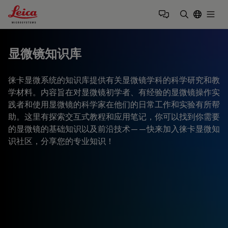
Leica Microsystems Logo
Togg
输入搜索词
显微镜知识库
徕卡显微系统的知识库提供有关显微镜学科的科学研究和教
学材料。内容旨在对显微镜初学者、有经验的显微镜操作实
践者和使用显微镜的科学家在他们的日常工作和实验有所帮
助。这里有探索交互式教程和应用笔记，你可以找到你需要
的显微镜的基础知识以及前沿技术——快来加入徕卡显微知
识社区，分享您的专业知识！