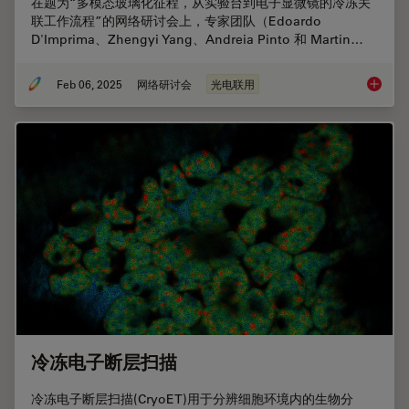
在题为“多模态玻璃化征程，从实验台到电子显微镜的冷冻关
联工作流程”的网络研讨会上，专家团队（Edoardo
D'Imprima、Zhengyi Yang、Andreia Pinto 和 Martin…
Feb 06, 2025
网络研讨会
光电联用
从显微
冷冻电子断层扫描
冷冻电子断层扫描(CryoET)用于分辨细胞环境内的生物分