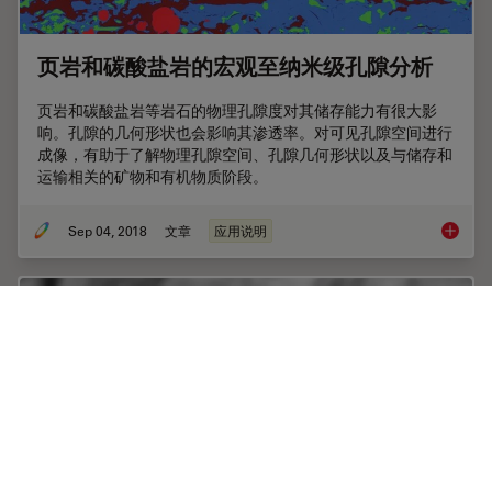
页岩和碳酸盐岩的宏观至纳米级孔隙分析
页岩和碳酸盐岩等岩石的物理孔隙度对其储存能力有很大影
响。孔隙的几何形状也会影响其渗透率。对可见孔隙空间进行
成像，有助于了解物理孔隙空间、孔隙几何形状以及与储存和
运输相关的矿物和有机物质阶段。
Sep 04, 2018
文章
应用说明
页岩和