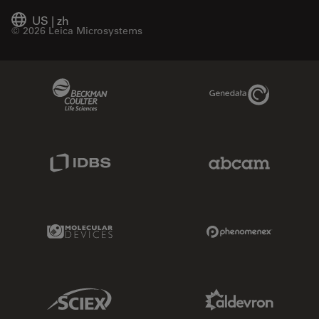
US
|
zh
© 2026 Leica Microsystems
Beckman Coulter Link
Genedata Link
IDBS Link
Abcam Limited
Molecular Devices Link
Phenomenex L
Sciex Link
Aldevron Link