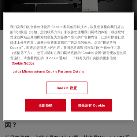
我们及我们的合作伙伴使用 Cookie 和其他跟踪技术，以及您直接向我们提供
的部分数据（比如，您的联系方式）来改善您使用我们网站的体验，根据您针
对这些网站及其他网站的交互为您提供个性化的广告和内容，让您可以在社交
媒体上分享内容，展开分析并衡量我们广告活动的效果。点击“接受所有
Alberto Diaspro是热那亚大学物理系的应用物理教授，并
Cookie”，即表示您同意上述内容，并同意将该数据与我们的合作伙伴共享
且是意大利技术研究院纳米显微镜研究领域的主要研究员。
（链接见下方）。您可以随时在我们网站底部的“Cookie 设置”部分更改您的同
Diaspro教授创立了LAMBS（高级显微镜、生物成像和光
意偏好。请查看我们的《Cookie 通知》，了解有关我们实践的更多信息
Cookie Notice
谱学实验室），并发表了超过400篇国际学术论文。他是多
Leica Microsystems Cookie Partners Details
光子显微镜、远场光学纳米显微镜、三维成像、荧光、无标
记以及光学超分辨率显微镜技术的专家。
Cookie 设置
全部拒绝
接受所有 Cookie
感谢您今天接受我们的采访。能否多告诉我们
一些您选择购买 STELLARIS 8 共聚焦系统的原
因？