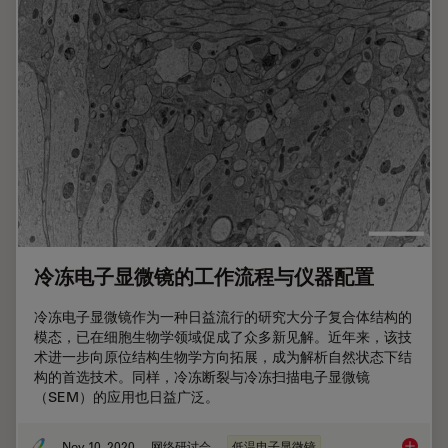
冷冻电子显微镜的工作流程与仪器配置
冷冻电子显微镜作为一种日益流行的研究大分子复合体结构的
模态，已在细胞生物学领域促成了众多新见解。近年来，该技
术进一步向原位结构生物学方向拓展，成为解析自然状态下结
构的首选技术。同样，冷冻断裂与冷冻扫描电子显微镜
（SEM）的应用也日益广泛。
Nov 10, 2020
网络研讨会
低温电子显微镜
冷冻电