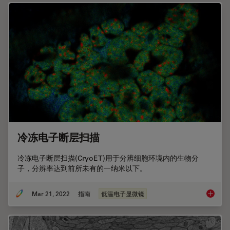
冷冻电子断层扫描
冷冻电子断层扫描(CryoET)用于分辨细胞环境内的生物分
子，分辨率达到前所未有的一纳米以下。
Mar 21, 2022
指南
低温电子显微镜
冷冻电