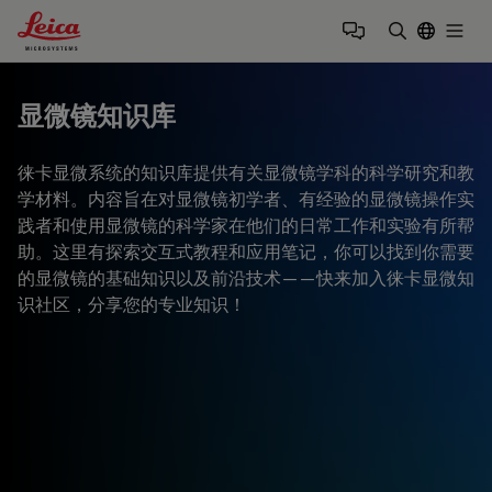
Leica Microsystems Logo
Togg
输入搜索词
显微镜知识库
徕卡显微系统的知识库提供有关显微镜学科的科学研究和教
学材料。内容旨在对显微镜初学者、有经验的显微镜操作实
践者和使用显微镜的科学家在他们的日常工作和实验有所帮
助。这里有探索交互式教程和应用笔记，你可以找到你需要
的显微镜的基础知识以及前沿技术——快来加入徕卡显微知
识社区，分享您的专业知识！