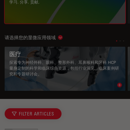
学习. 分享. 贡献.
请选择您的显微应用领域
Show subnavigation
医疗
探索专为神经外科、眼科、整形外科、耳鼻喉科和牙科 HCP
量身定制的科学和临床综合资源，包括行业洞见、临床案例研
究和专题研讨会。
Read 
FILTER ARTICLES