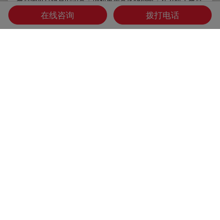
物表面形态和多种微观结构特性。
在线咨询
拨打电话
Oct 16, 2019
文章
低温扫描电镜
研究天
专家在低温扫描电镜工作流程高压冷冻和冷
冻断裂方面的知识