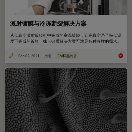
溅射镀膜与冷冻断裂解决方案
从低真空溅射镀膜机中完成的室温镀膜，到高真空乃至极低温
度下完成的镀膜，徕卡镀膜解决方案可满足各种各样的需求。
Feb 02, 2021
指南
EM样品制备
溅射镀