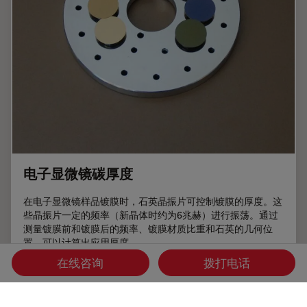
电子显微镜碳厚度
在电子显微镜样品镀膜时，石英晶振片可控制镀膜的厚度。这
些晶振片一定的频率（新晶体时约为6兆赫）进行振荡。通过
测量镀膜前和镀膜后的频率、镀膜材质比重和石英的几何位
置，可以计算出应用厚度。
在线咨询
拨打电话
Jul 11, 2013
文章
电子显微镜
电子显