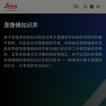
Leica Microsystems Logo
Togg
输入搜索词
显微镜知识库
徕卡显微系统的知识库提供有关显微镜学科的科学研究和教
学材料。内容旨在对显微镜初学者、有经验的显微镜操作实
践者和使用显微镜的科学家在他们的日常工作和实验有所帮
助。这里有探索交互式教程和应用笔记，你可以找到你需要
的显微镜的基础知识以及前沿技术——快来加入徕卡显微知
识社区，分享您的专业知识！