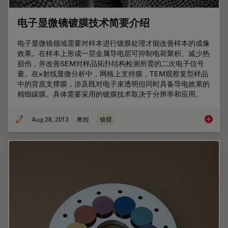
电子显微镜镀膜技术简要介绍
电子显微镜领域需要对样本进行镀膜处理才能改善样本的成像
效果。在样本上形成一层金属导电层可抑制电荷聚积、减少热
损伤，并改善SEM对样品拓扑结构检测所需的二次电子信号
量。在x射线显微分析中，网格上支持膜，TEM观察复型样品
中的背底支撑膜，涉及既对电子束透明但同时具备导电效果的
精细碳膜。具体需要采用的镀膜技术取决于分辨率和应用。
Aug 28, 2013
教程
镀膜
电子显