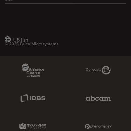
US
|
zh
© 2026 Leica Microsystems
Beckman Coulter Link
Genedata Link
IDBS Link
Abcam Limited
Molecular Devices Link
Phenomenex L