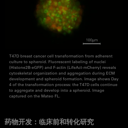
T47D breast cancer cell transformation from adherent
culture to spheroid. Fluorescent labeling of nuclei
(Histone2B-eGFP) and F-actin (LifeAct-mCherry) reveals
cytoskeletal organization and aggregation during ECM
development and spheroid formation. Image shows Day
4 of the transformation process: the T47D cells continue
to aggregate and develop into a spheroid. Image
captured on the Mateo FL.
药物开发：临床前和转化研究