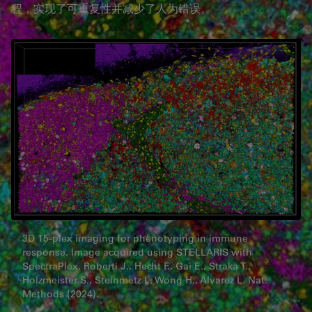
程，实现了可重复性并减少了人为错误。
3D 15-plex imaging for phenotyping in immune
response. Image acquired using STELLARIS with
SpectraPlex. Roberti J., Hecht F., Gai E., Straka T.,
Holzmeister S., Steinmetz I., Wong H., Alvarez L. Nat.
Methods (2024).