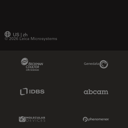
US
|
zh
© 2026 Leica Microsystems
Beckman Coulter Link
Genedata Link
IDBS Link
Abcam Limited
Molecular Devices Link
Phenomenex L