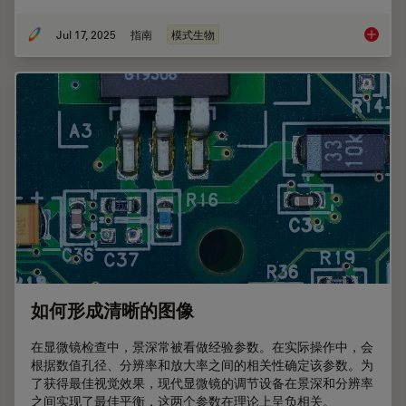
Jul 17, 2025
指南
模式生物
Dros
如何形成清晰的图像
在显微镜检查中，景深常被看做经验参数。在实际操作中，会
根据数值孔径、分辨率和放大率之间的相关性确定该参数。为
了获得最佳视觉效果，现代显微镜的调节设备在景深和分辨率
之间实现了最佳平衡，这两个参数在理论上呈负相关。