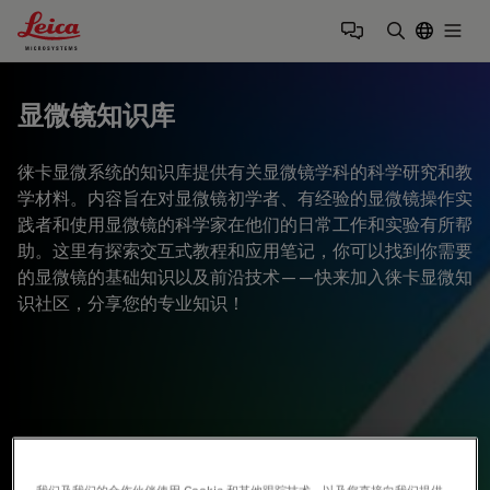
Leica Microsystems Logo
Togg
输入搜索词
显微镜知识库
徕卡显微系统的知识库提供有关显微镜学科的科学研究和教
学材料。内容旨在对显微镜初学者、有经验的显微镜操作实
践者和使用显微镜的科学家在他们的日常工作和实验有所帮
助。这里有探索交互式教程和应用笔记，你可以找到你需要
的显微镜的基础知识以及前沿技术——快来加入徕卡显微知
识社区，分享您的专业知识！
我们及我们的合作伙伴使用 Cookie 和其他跟踪技术，以及您直接向我们提供