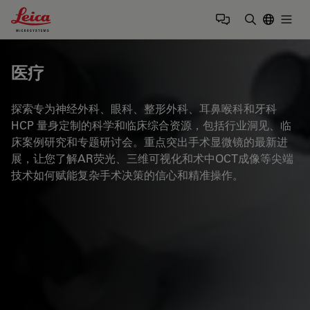
Leica Microsystems Logo
Togg
输入搜索词
医疗
探索专为神经外科、眼科、整形外科、耳鼻喉科和牙科
HCP 量身定制的科学和临床综合资源，包括行业洞见、临
床案例研究和专题研讨会。重点突出手术显微镜的最新进
展，让您了解AR荧光、三维可视化和术中OCT成像等尖端
技术如何赋能复杂手术决策的信心和精准操作。