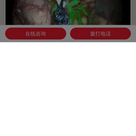
在线咨询
拨打电话
GLOW800增强现实荧光技术在动脉瘤治疗中
的应用
Feres Chaddad博士教授的这个案例研究讨论了通过显微外
科夹闭术治疗未破裂的MCA（大脑中动脉）和PCOM（后交
通动脉）动脉瘤。这说明了增强现实荧光GLOW800借助实时
血管血流增强技术，对大脑解剖结构获取增强实时视图，在动
脉瘤夹闭前后为外科医生提供帮助。
Feb 03, 2020
文章
AR Surgery
GLOW