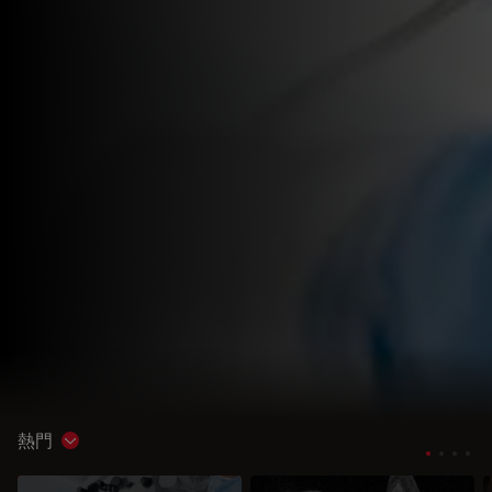
熱門
Show subnavigation