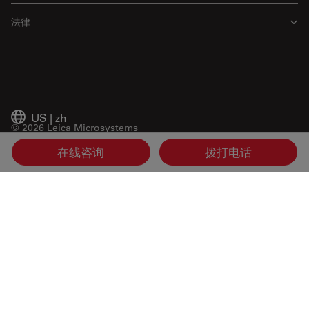
法律
US
|
zh
© 2026 Leica Microsystems
在线咨询
拨打电话
Beckman Coulter Link
Genedata Link
IDBS Link
Abcam Limited