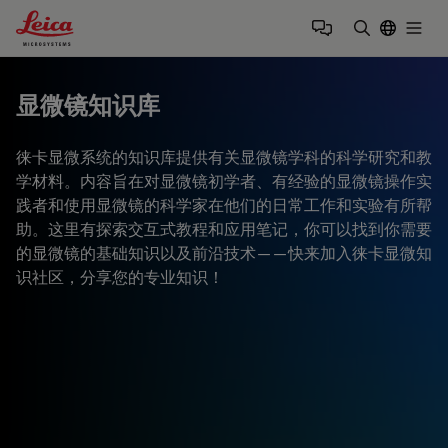
Leica Microsystems Logo
Togg
输入搜索词
显微镜知识库
徕卡显微系统的知识库提供有关显微镜学科的科学研究和教
学材料。内容旨在对显微镜初学者、有经验的显微镜操作实
践者和使用显微镜的科学家在他们的日常工作和实验有所帮
助。这里有探索交互式教程和应用笔记，你可以找到你需要
的显微镜的基础知识以及前沿技术——快来加入徕卡显微知
识社区，分享您的专业知识！