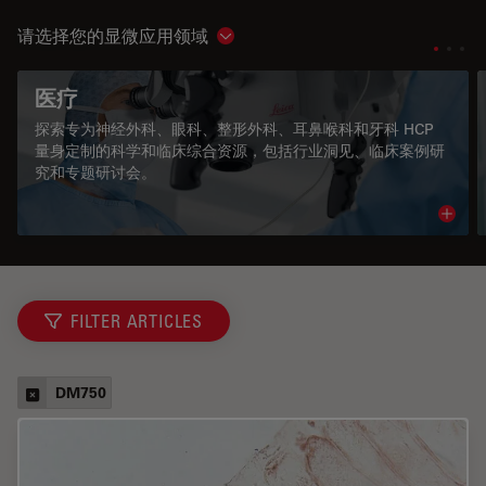
请选择您的显微应用领域
Show subnavigation
医疗
探索专为神经外科、眼科、整形外科、耳鼻喉科和牙科 HCP
量身定制的科学和临床综合资源，包括行业洞见、临床案例研
究和专题研讨会。
Read 
FILTER ARTICLES
DM750