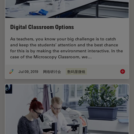
Digital Classroom Options
As teachers, you know your big challenge is to catch
and keep the students’ attention and the best chance
for this is by making the environment interactive. In the
case of the Microscopy Classroom, we…
Jul 09, 2019
网络研讨会
数码显微镜
Digital