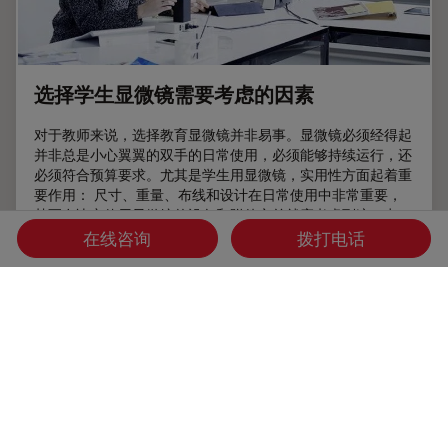
选择学生显微镜需要考虑的因素
对于教师来说，选择教育显微镜并非易事。显微镜必须经得起
并非总是小心翼翼的双手的日常使用，必须能够持续运行，还
必须符合预算要求。尤其是学生用显微镜，实用性方面起着重
要作用： 尺寸、重量、布线和设计在日常使用中非常重要，
甚至在决定使用显微镜的设备和附件之前就应考虑到这一点。
如果选择得当，教育显微镜将为大中小学的年轻人打开一扇通
在线咨询
拨打电话
往微小细节的宇宙之窗，让他们对科学产生足够的兴趣，并将
其作为自己的职业。
Nov 22, 2016
文章
教育
选择学