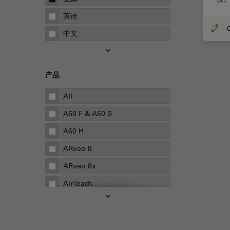
STELLARIS 功能
指南
英语
THUNDER成像
O
中文
Upright Microscopy
三维成像
产品
临床病理学
人体工程学
All
人工智能
A60 F & A60 S
低温扫描电镜
A60 H
低温电子显微镜
ARveo 8
体视显微镜
ARveo 8x
偏光
AirTeach
先进显微镜技术
Aivia
光学
Cell DIVE