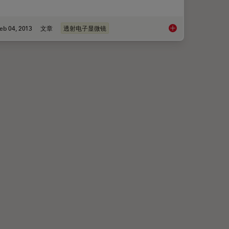
eb 04, 2013
文章
透射电子显微镜
显影的简要介绍
探索 TEM 超薄切片