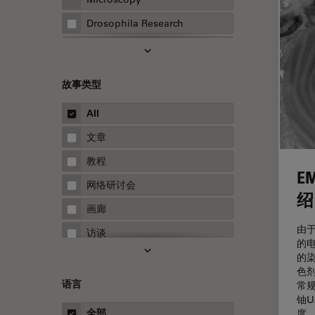
Drosophila Research
EMBL 成像中心
EM样品制备
故事类型
F-技术
All
FluoSync
文章
HyD检测器（磷砷化镓混合检测
器）
教程
E
Inverted Microscopy
网络研讨会
绍
Microhub成像
画廊
Neuro-Oncology
由
访谈
的
Neurovascular Surgery
白皮书
的
色
Red Reflex
案例研究
语言
常
铀
Service
概述
全部
度