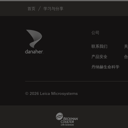
光学显微镜
Cleanliness Analysis Systems
首页
学习与分享
光学相干断层扫描成像 (OCT)
DM IL LED
光片显微镜
DM ILM
光电联用
Footer
Danaher Logo
DM1000
公司
免疫荧光
DM1000 LED
联系我们
关
全内反射荧光技术
DM4 B & DM6 B
产品安全
合
共聚焦显微镜
DM4 M
丹纳赫生命科学
冷冻蚀刻荧光漂白恢复
DM4 P, DM750 P & Visoria P
分辨率
DM500
剖析
DM6 FS
© 2026 Leica Microsystems
医学专科
DM6 M LIBS
印刷电路板（PCB）
DM750
Beckman Coulter Link
历史
DM750 M