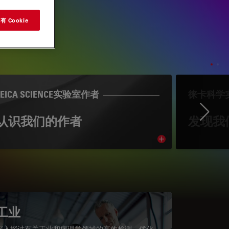
 Cookie
LEICA SCIENCE实验室作者
徕卡科学
Ne
认识我们的作者
发现我
cle
Read article
工业
深入探讨有关工业和病理学领域的高效检测、优化