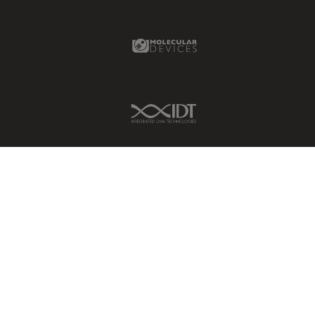
受激发损耗技术
DM8000 M & DM12000 M
图像优化和解卷积
DMi1
Molecular Devices Link
图像分析
DMi8
图像采集
DVM6
基础显微镜技术
EL6000
IDT Link
增强现实
EM AC20
外科显微镜
EM ACE200
多光子显微镜
EM ACE600
妇科和泌尿外科
EM AFS2
定量成像
EM CPD300
宽场显微镜
EM CTD
工业和制造业
EM GP2
帝国成像中心
EM ICE
应用说明
EM KMR3