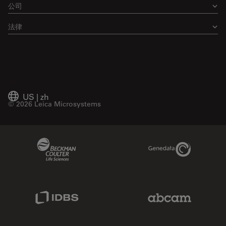
公司
法律
US
|
zh
© 2026 Leica Microsystems
Beckman Coulter Link
Genedata Link
IDBS Link
Abcam Limited