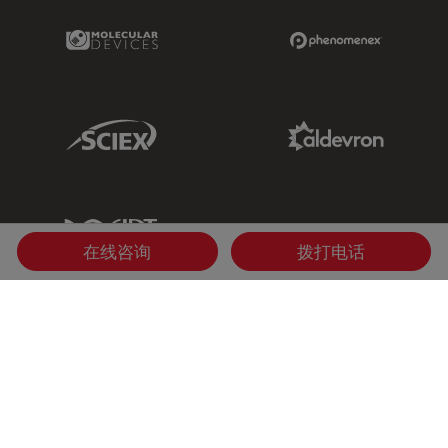
Molecular Devices Link
Phenomenex L
Sciex Link
Aldevron Link
IDT Link
在线咨询
拨打电话