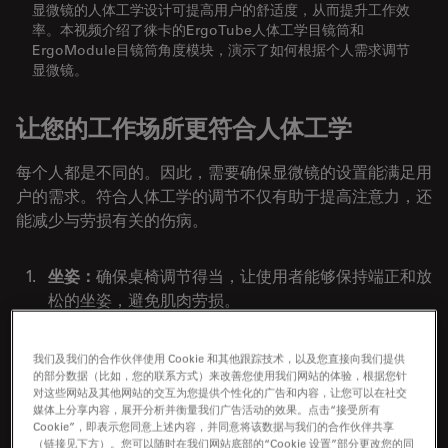
显微镜的人体工学设计可提高用户的舒适度，从而提升工作效
率。本视频介绍了徕卡的ErgoTube人体工学目镜筒和
ErgoModule目镜筒角度模块，演示了如何根据个人需求调节
显微镜。
让您的工作场所更符合人体工学
每个人都是不同的。因此，需要确保显微镜的设置能满足用
户的需求。符合人体工学的调节不仅有助于提高注意力，还
能减少与劳损有关的伤病。
坐姿：
确保桌椅调节得当，让使用者能够保持端正和放
松的坐姿，避免肌肉劳损。
观察位置：
调节双目镜筒的观察高度和位置可以减轻肩
颈肌肉的压力。
我们及我们的合作伙伴使用 Cookie 和其他跟踪技术，以及您直接向我们提供
的部分数据（比如，您的联系方式）来改善您使用我们网站的体验，根据您针
显微镜位置：
显微镜本身应调节到正确的位置，确保使
对这些网站及其他网站的交互为您提供个性化的广告和内容，让您可以在社交
媒体上分享内容，展开分析并衡量我们广告活动的效果。点击“接受所有
用者的手臂能保持舒适的姿势，而不会紧绷。
Cookie”，即表示您同意上述内容，并同意将该数据与我们的合作伙伴共享
（链接见下方）。您可以随时在我们网站底部的“Cookie 设置”部分更改您的同