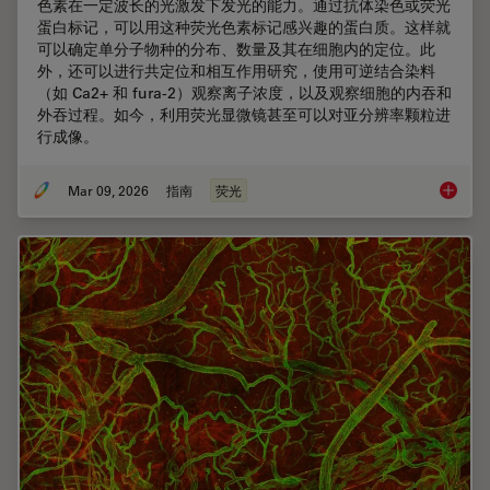
色素在一定波长的光激发下发光的能力。通过抗体染色或荧光
蛋白标记，可以用这种荧光色素标记感兴趣的蛋白质。这样就
可以确定单分子物种的分布、数量及其在细胞内的定位。此
外，还可以进行共定位和相互作用研究，使用可逆结合染料
（如 Ca2+ 和 fura-2）观察离子浓度，以及观察细胞的内吞和
外吞过程。如今，利用荧光显微镜甚至可以对亚分辨率颗粒进
行成像。
Mar 09, 2026
指南
荧光
显微镜