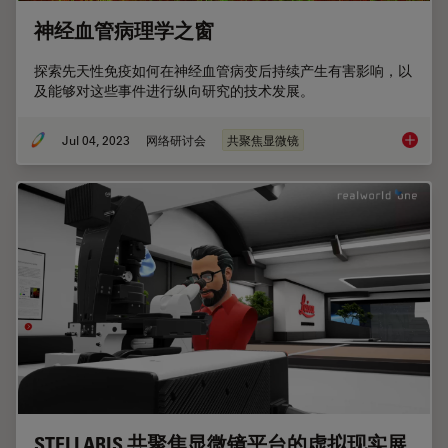
神经血管病理学之窗
探索先天性免疫如何在神经血管病变后持续产生有害影响，以
及能够对这些事件进行纵向研究的技术发展。
Jul 04, 2023
网络研讨会
共聚焦显微镜
神经血
STELLARIS 共聚焦显微镜平台的虚拟现实展