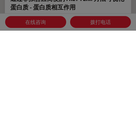
蛋白质 - 蛋白质相互作用
了解活细胞中的分子相互作用对于解读大多数细胞功能背后的
在线咨询
拨打电话
分子机制至关重要。研究蛋白质-蛋白质相互作用的金标准是
福斯特共振能量转移（FRET）。尽管有几种方法可以在生物
样品中证明FRET，但使用荧光寿命成像显微镜（FLIM）可以
基于仅供体荧光的行为直接量化FRET。
Nov 13, 2022
网络研讨会
STELLARIS 功能
通过非拟