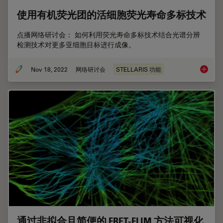
使用有机荧光团的活细胞荧光寿命多标技术
点播网络研讨会： 如何利用荧光寿命多标技术结合光谱分辨
检测技术对更多亚细胞目标进行成像。
Nov 18, 2022
网络研讨会
STELLARIS 功能
使用有
通过非拟合且简便的 FRET-FLIM 方法可视化