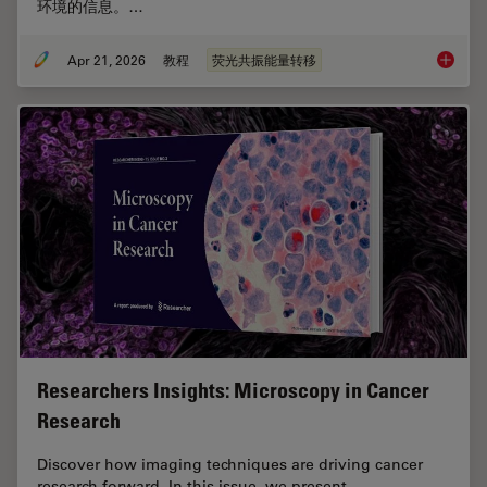
环境的信息。…
Apr 21, 2026
教程
荧光共振能量转移
荧光寿
Researchers Insights: Microscopy in Cancer
Research
Discover how imaging techniques are driving cancer
research forward. In this issue, we present