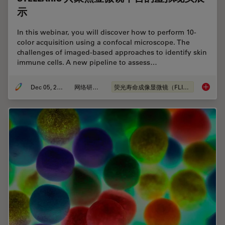
示
In this webinar, you will discover how to perform 10-
color acquisition using a confocal microscope. The
challenges of imaged-based approaches to identify skin
immune cells. A new pipeline to assess…
Dec 05, 2022
网络研讨会
荧光寿命成像显微镜（FLIM）
STEL