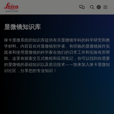
Leica Microsystems Logo
Togg
输入搜索词
显微镜知识库
徕卡显微系统的知识库提供有关显微镜学科的科学研究和教
学材料。内容旨在对显微镜初学者、有经验的显微镜操作实
践者和使用显微镜的科学家在他们的日常工作和实验有所帮
助。这里有探索交互式教程和应用笔记，你可以找到你需要
的显微镜的基础知识以及前沿技术——快来加入徕卡显微知
识社区，分享您的专业知识！