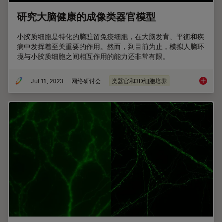
研究大脑健康的成像类器官模型
小胶质细胞是特化的脑驻留免疫细胞，在大脑发育、平衡和疾
病中发挥着至关重要的作用。然而，到目前为止，模拟人脑环
境与小胶质细胞之间相互作用的能力还非常有限。
Jul 11, 2023
网络研讨会
类器官和3D细胞培养
研究大