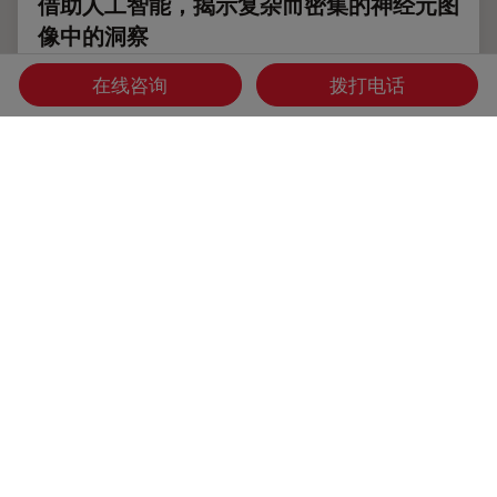
借助人工智能，揭示复杂而密集的神经元图
像中的洞察
神经元的3D形态学分析通常需要使用不同的成像模式，捕捉
在线咨询
拨打电话
多种类型的神经元，并在各种密度下相连的传统Leica SP8显
微镜采集多达解神经元的形态，这对许多研究人员来说仍然是
一个耗时的挑战。
Jun 16, 2023
网络研讨会
人工智能
借助人