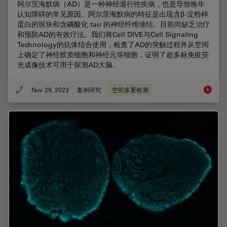
阿尔茨海默病（AD）是一种神经退行性疾病，也是导致晚年
认知障碍的常见原因。阿尔茨海默病的特征是出现含β-淀粉样
蛋白的斑块和含磷酸化 tau 的神经纤维缠结。目前尚缺乏治疗
和预防AD的有效疗法。我们将Cell DIVE与Cell Signaling
Technology的抗体结合使用，检查了AD的突触过程并从空间
上确定了神经胶质细胞和神经元等细胞，证明了超多标免疫荧
光成像技术可用于探测AD大脑。
Nov 29, 2023
案例研究
空间多重检测
大脑的