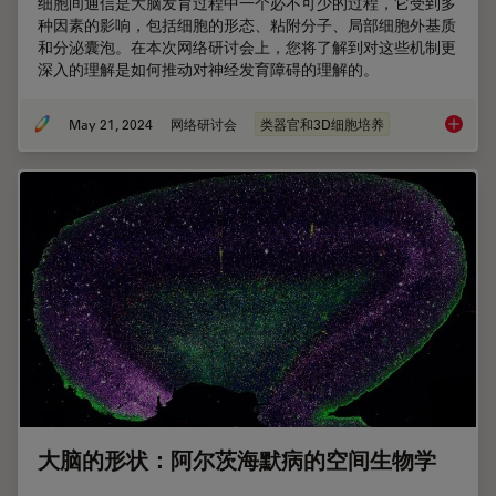
细胞间通信是大脑发育过程中一个必不可少的过程，它受到多
种因素的影响，包括细胞的形态、粘附分子、局部细胞外基质
和分泌囊泡。在本次网络研讨会上，您将了解到对这些机制更
深入的理解是如何推动对神经发育障碍的理解的。
May 21, 2024
网络研讨会
类器官和3D细胞培养
在神经
大脑的形状：阿尔茨海默病的空间生物学