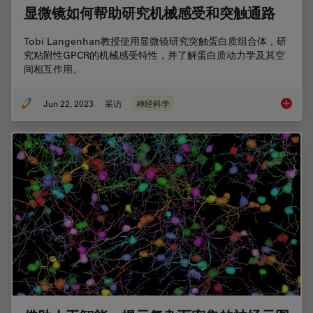
显微镜如何帮助研究机械感受和突触通路
Tobi Langenhan教授使用显微镜研究突触蛋白质组合体，研
究粘附性GPCR的机械感受特性，并了解蛋白质动力学及其空
间相互作用。
Jun 22, 2023
采访
神经科学
显微镜