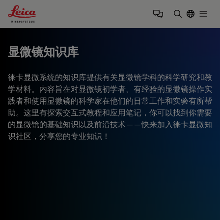
Leica Microsystems Logo
Togg
输入搜索词
显微镜知识库
徕卡显微系统的知识库提供有关显微镜学科的科学研究和教
学材料。内容旨在对显微镜初学者、有经验的显微镜操作实
践者和使用显微镜的科学家在他们的日常工作和实验有所帮
助。这里有探索交互式教程和应用笔记，你可以找到你需要
的显微镜的基础知识以及前沿技术——快来加入徕卡显微知
识社区，分享您的专业知识！