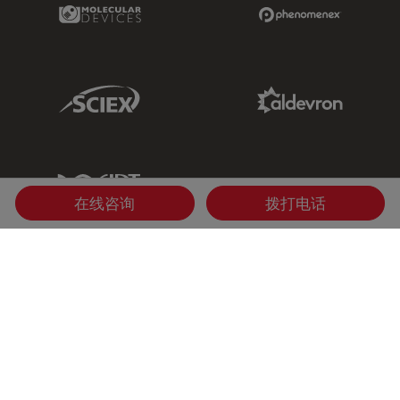
Molecular Devices Link
Phenomenex L
Sciex Link
Aldevron Link
IDT Link
在线咨询
拨打电话