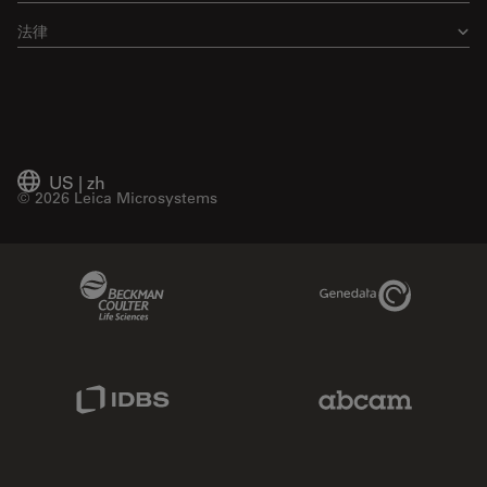
法律
US
|
zh
© 2026 Leica Microsystems
Beckman Coulter Link
Genedata Link
IDBS Link
Abcam Limited