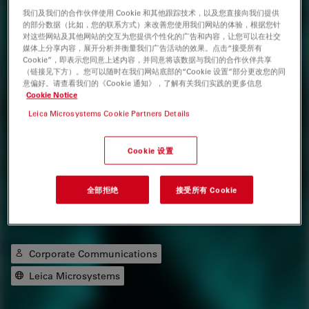
不同类型的功能性人类小胶质细胞表型及其对大脑
我们及我们的合作伙伴使用 Cookie 和其他跟踪技术，以及您直接向我们提供
的部分数据（比如，您的联系方式）来改善您使用我们网站的体验，根据您针
健康的影响
对这些网站及其他网站的交互为您提供个性化的广告和内容，让您可以在社交
媒体上分享内容，展开分析并衡量我们广告活动的效果。点击“接受所有
模拟人脑环境与小胶质细胞之间相互作用的技术
Cookie”，即表示您同意上述内容，并同意将该数据与我们的合作伙伴共享
（链接见下方）。您可以随时在我们网站底部的“Cookie 设置”部分更改您的同
意偏好。请查看我们的《Cookie 通知》，了解有关我们实践的更多信息
Cookie Notice
Leica Microsystems Cookie Partners Details
网络研讨会
Cookie 设置
Speakers
全部拒绝
接受所有 Cookie
作者
Corporate Communications
Leica Microsystems