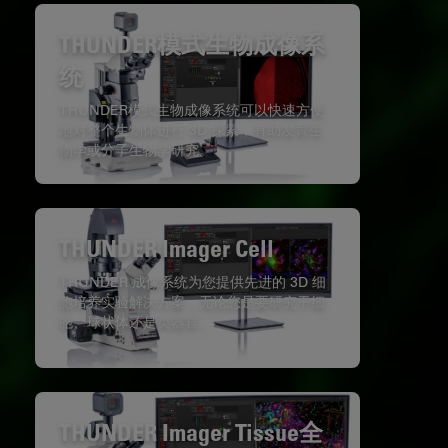
THUNDER模式生物成像系
统
THUNDER模式生物成像系统可以快速方便
地对整个生物体进行 3D 探索，有助发育生
物学或分子生物学研究。
THUNDER Imager Cell
THUNDER 成像系统为您提供先进的 3D 细
胞培养实验解决方案，无论您是要研究干细
胞、球状体还是类器官。
THUNDER Imager Tissue全