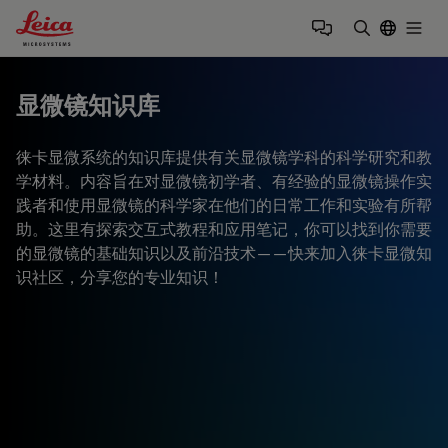
Leica Microsystems Logo
Togg
输入搜索词
显微镜知识库
徕卡显微系统的知识库提供有关显微镜学科的科学研究和教
学材料。内容旨在对显微镜初学者、有经验的显微镜操作实
践者和使用显微镜的科学家在他们的日常工作和实验有所帮
助。这里有探索交互式教程和应用笔记，你可以找到你需要
的显微镜的基础知识以及前沿技术——快来加入徕卡显微知
识社区，分享您的专业知识！