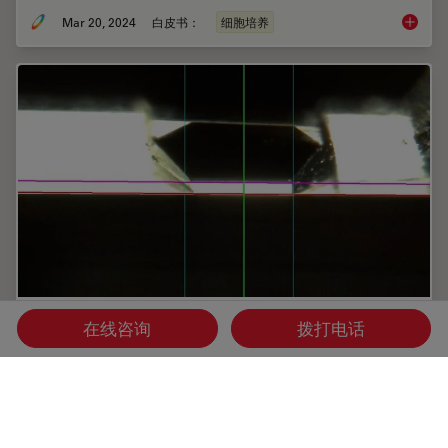
Mar 20, 2024
白皮书：
细胞培养
利用多
高质量超薄切片：样品与切片刀自动对齐
在线咨询
拨打电话
超薄切片技术是获取样品切片的最常用方法。在室温条件制备
时，将样品小块嵌入环氧树脂中，然后通过修剪去除多余的树
脂，并使用玻璃刀或金刚石刀将样品切成厚度为50-100纳米
之间的薄片。