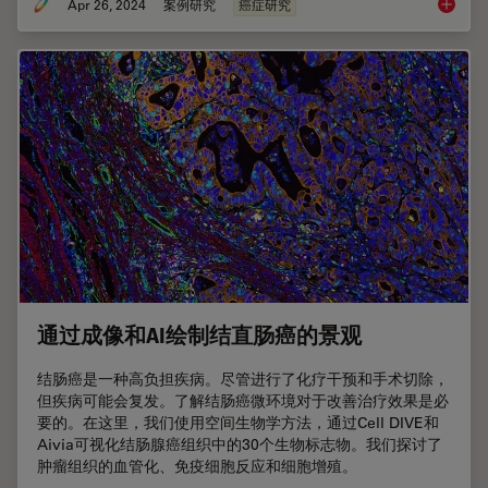
Apr 26, 2024
案例研究
癌症研究
肿瘤空
通过成像和AI绘制结直肠癌的景观
结肠癌是一种高负担疾病。尽管进行了化疗干预和手术切除，
但疾病可能会复发。了解结肠癌微环境对于改善治疗效果是必
要的。在这里，我们使用空间生物学方法，通过Cell DIVE和
Aivia可视化结肠腺癌组织中的30个生物标志物。我们探讨了
肿瘤组织的血管化、免疫细胞反应和细胞增殖。