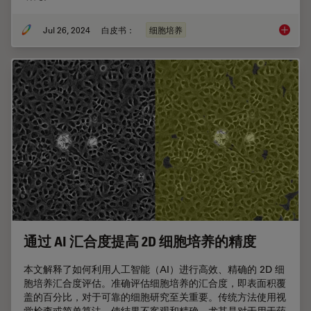
Jul 26, 2024
白皮书：
细胞培养
利用AI
通过 AI 汇合度提高 2D 细胞培养的精度
本文解释了如何利用人工智能（AI）进行高效、精确的 2D 细
胞培养汇合度评估。准确评估细胞培养的汇合度，即表面积覆
盖的百分比，对于可靠的细胞研究至关重要。传统方法使用视
觉检查或简单算法，使结果不客观和精确，尤其是对于用于药