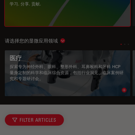
学习. 分享. 贡献.
请选择您的显微应用领域
Show subnavigation
医疗
探索专为神经外科、眼科、整形外科、耳鼻喉科和牙科 HCP
量身定制的科学和临床综合资源，包括行业洞见、临床案例研
究和专题研讨会。
Read 
FILTER ARTICLES