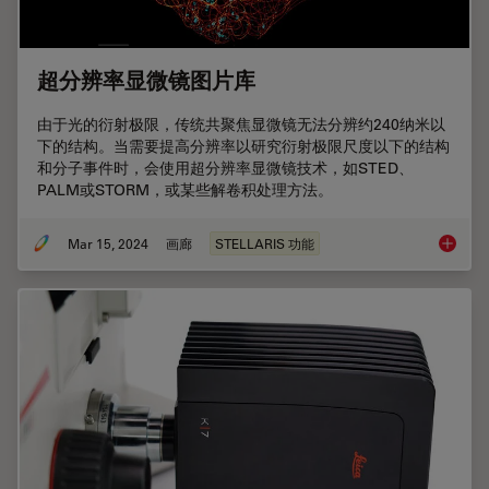
超分辨率显微镜图片库
由于光的衍射极限，传统共聚焦显微镜无法分辨约240纳米以
下的结构。当需要提高分辨率以研究衍射极限尺度以下的结构
和分子事件时，会使用超分辨率显微镜技术，如STED、
PALM或STORM，或某些解卷积处理方法。
Mar 15, 2024
画廊
STELLARIS 功能
超分辨