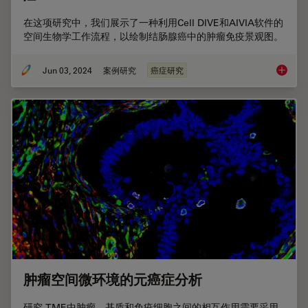
在这项研究中，我们展示了一种利用Cell DIVE和AIVIA软件的
空间生物学工作流程，以绘制结肠腺癌中的肿瘤免疫景观图。
Jun 03, 2024
案例研究
癌症研究
基于人
肿瘤空间微环境的元癌症分析
研究 TME中肿瘤、基质和免疫细胞之间的相互作用需要采用