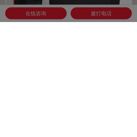
在线咨询
拨打电话
数字显微镜相机和图像分析的技术术语
了解数字显微镜相机技术背后的基本原理，数字相机是如何工
作的，并利用本文中的技术术语参考列表。
Dec 14, 2023
指南
摄像头
数字显