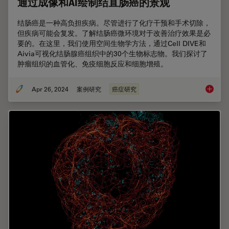
通过成像和AI绘制结直肠癌的景观
结肠癌是一种高负担疾病。尽管进行了化疗干预和手术切除，
但疾病可能会复发。了解结肠癌微环境对于改善治疗效果是必
要的。在这里，我们使用空间生物学方法，通过Cell DIVE和
Aivia可视化结肠腺癌组织中的30个生物标志物。我们探讨了
肿瘤组织的血管化、免疫细胞反应和细胞增殖。
Apr 26, 2024
案例研究
癌症研究
通过成像