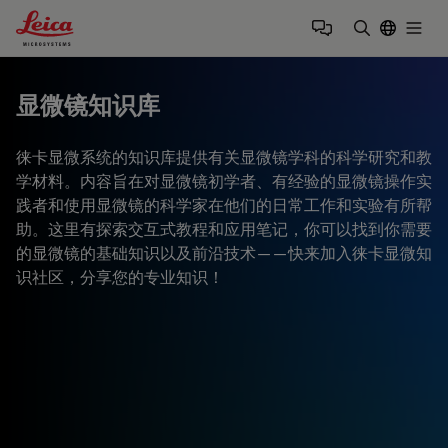
Leica Microsystems Logo
Togg
输入搜索词
显微镜知识库
徕卡显微系统的知识库提供有关显微镜学科的科学研究和教
学材料。内容旨在对显微镜初学者、有经验的显微镜操作实
践者和使用显微镜的科学家在他们的日常工作和实验有所帮
助。这里有探索交互式教程和应用笔记，你可以找到你需要
的显微镜的基础知识以及前沿技术——快来加入徕卡显微知
识社区，分享您的专业知识！