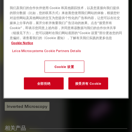
白皮书：
我们及我们的合作伙伴使用 Cookie 和其他跟踪技术，以及您直接向我们提供
的部分数据（比如，您的联系方式）来改善您使用我们网站的体验，根据您针
对这些网站及其他网站的交互为您提供个性化的广告和内容，让您可以在社交
作者
媒体上分享内容，展开分析并衡量我们广告活动的效果。点击“接受所有
Cookie”，即表示您同意上述内容，并同意将该数据与我们的合作伙伴共享
（链接见下方）。您可以随时在我们网站底部的“Cookie 设置”部分更改您的同
1
1
James DeRose , Ph.D.
Abdullah Ahmed , Ph.D.
意偏好。请查看我们的《Cookie 通知》，了解有关我们实践的更多信息
Cookie Notice
1
Leica Microsystems
Leica Microsystems Cookie Partners Details
标签
Cookie 设置
细胞培养
细胞生物学
活细胞成像
人工智能
图像分析
全部拒绝
接受所有 Cookie
数码显微镜
生命科学研究
Cellular Analysis
光学显微镜
Inverted Microscopy
相关产品