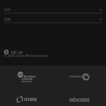
公司
法律
US
|
zh
© 2026 Leica Microsystems
Beckman Coulter Link
Genedata Link
IDBS Link
Abcam Limited