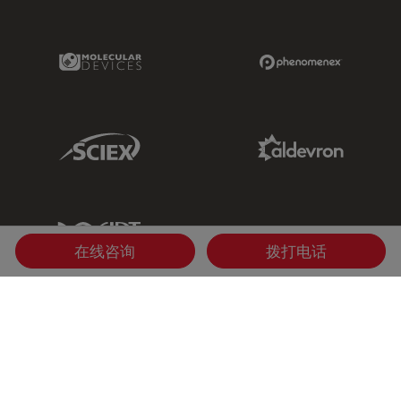
Molecular Devices Link
Phenomenex L
Sciex Link
Aldevron Link
IDT Link
在线咨询
拨打电话