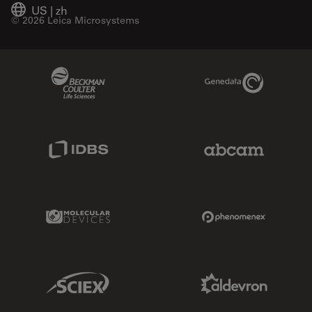
US
|
zh
© 2026 Leica Microsystems
Beckman Coulter Link
Genedata Link
IDBS Link
Abcam Limited
Molecular Devices Link
Phenomenex L
Sciex Link
Aldevron Link