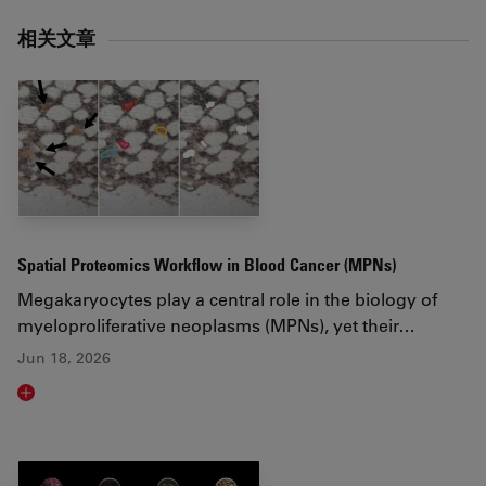
相关文章
Spatial Proteomics Workflow in Blood Cancer (MPNs)
Megakaryocytes play a central role in the biology of
myeloproliferative neoplasms (MPNs), yet their…
Jun 18, 2026
Read article