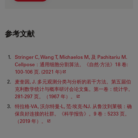
参考文献
Stringer C, Wang T, Michaelos M,
及
Pachitariu M.
Cellpose
：通用细胞分割算法。《自然·方法》
18
卷
:
100-106
页
. (2021
年
)
麦奎因
, J.
多元观测分类与分析的若干方法。第五届伯
克利数学统计与概率研讨会论文集。第一卷：统计学。
281-297
页。（
1967
年）。
特拉格·
VA,
沃尔特曼·
L,
范·埃克·
NJ.
从鲁汶到莱顿：确
保良好连接的社群。《科学报告》。
9
卷：
5233
页。
（
2019
年）。