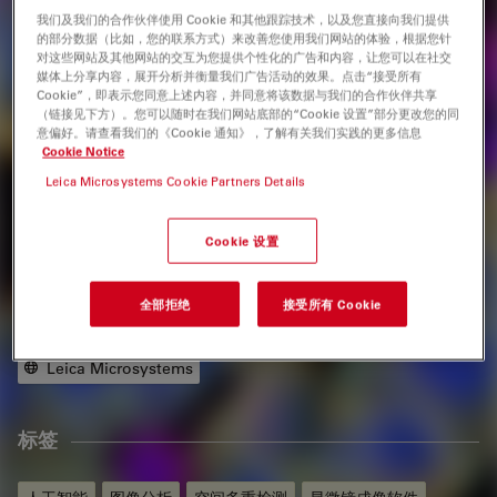
种图表深入探索生物学机制的方法
我们及我们的合作伙伴使用 Cookie 和其他跟踪技术，以及您直接向我们提供
的部分数据（比如，您的联系方式）来改善您使用我们网站的体验，根据您针
对这些网站及其他网站的交互为您提供个性化的广告和内容，让您可以在社交
媒体上分享内容，展开分析并衡量我们广告活动的效果。点击“接受所有
Cookie”，即表示您同意上述内容，并同意将该数据与我们的合作伙伴共享
（链接见下方）。您可以随时在我们网站底部的“Cookie 设置”部分更改您的同
意偏好。请查看我们的《Cookie 通知》，了解有关我们实践的更多信息
网络研讨会
Cookie Notice
Leica Microsystems Cookie Partners Details
Speakers
Cookie 设置
作者
全部拒绝
接受所有 Cookie
Corporate Communications
Leica Microsystems
标签