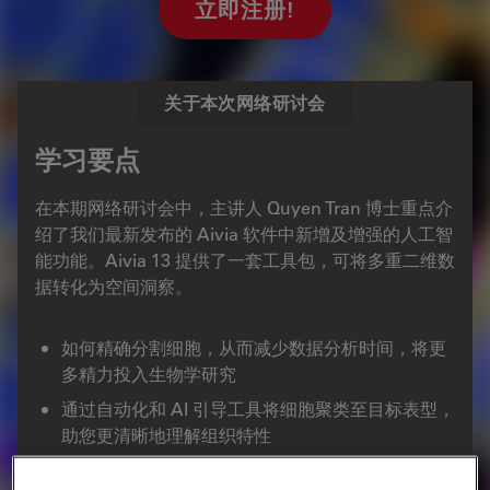
立即注册!
关于本次网络研讨会
学习要点
在本期网络研讨会中，主讲人 Quyen Tran 博士重点介
绍了我们最新发布的 Aivia 软件中新增及增强的人工智
能功能。Aivia 13 提供了一套工具包，可将多重二维数
据转化为空间洞察。
如何精确分割细胞，从而减少数据分析时间，将更
多精力投入生物学研究
通过自动化和 AI 引导工具将细胞聚类至目标表型，
助您更清晰地理解组织特性
利用空间关系工具及降维图、标记聚类树状图等多