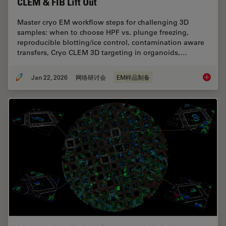
CLEM & FIB Lift Out
Master cryo EM workflow steps for challenging 3D
samples: when to choose HPF vs. plunge freezing,
reproducible blotting/ice control, contamination aware
transfers, Cryo CLEM 3D targeting in organoids,…
Jan 22, 2026
网络研讨会
EM样品制备
High-Pr