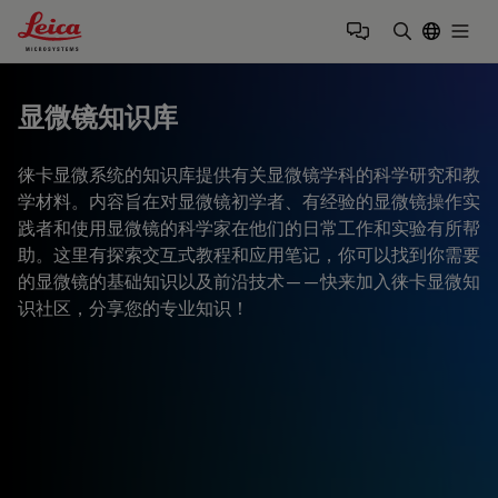
Leica Microsystems Logo
Togg
输入搜索词
显微镜知识库
徕卡显微系统的知识库提供有关显微镜学科的科学研究和教
学材料。内容旨在对显微镜初学者、有经验的显微镜操作实
践者和使用显微镜的科学家在他们的日常工作和实验有所帮
助。这里有探索交互式教程和应用笔记，你可以找到你需要
的显微镜的基础知识以及前沿技术——快来加入徕卡显微知
识社区，分享您的专业知识！