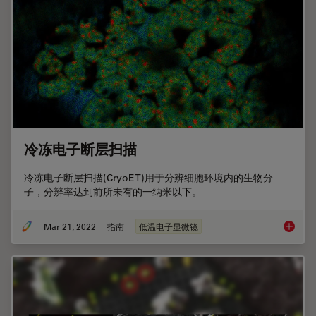
冷冻电子断层扫描
冷冻电子断层扫描(CryoET)用于分辨细胞环境内的生物分
子，分辨率达到前所未有的一纳米以下。
Mar 21, 2022
指南
低温电子显微镜
冷冻电