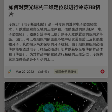
如何对荧光结构三维定位以进行冷冻FIB切
片
冷冻ET（电子断层扫描）是一种专用的透射电子显微镜技
术，可以重建观察区域的三维体积。借助先进的冷冻EM（电
子显微镜），图像分辨率可以提升到令人难以置信的亚纳米等
级。因此，可以在细胞内的原生环境中研究蛋白质以及其他生
物分子，从而揭示尚未探明的分子机制。由于细胞和组织必须
薄到能够透过电子，样品必须进行切片以获取足够薄的样品体
积（薄层）。为对样品中的靶区进行精确的三维定位，冷冻共
聚焦显微镜是必不可少的工…
Mar 22, 2022
白皮书：
低温电子显微镜
如何对荧