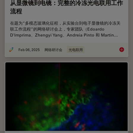
从显微镜到电镜：完整的冷冻光电联用工作
流程
在题为“多模态玻璃化征程，从实验台到电子显微镜的冷冻关
联工作流程”的网络研讨会上，专家团队（Edoardo
D'Imprima、Zhengyi Yang、Andreia Pinto 和 Martin…
Feb 06, 2025
网络研讨会
光电联用
从显微