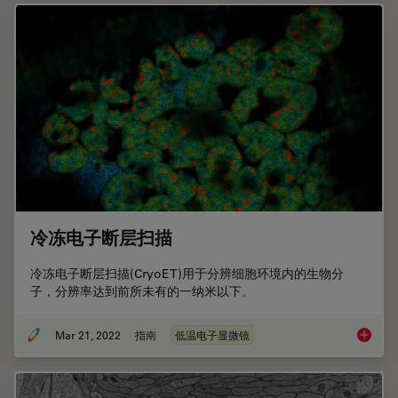
冷冻电子断层扫描
冷冻电子断层扫描(CryoET)用于分辨细胞环境内的生物分
子，分辨率达到前所未有的一纳米以下。
Mar 21, 2022
指南
低温电子显微镜
冷冻电