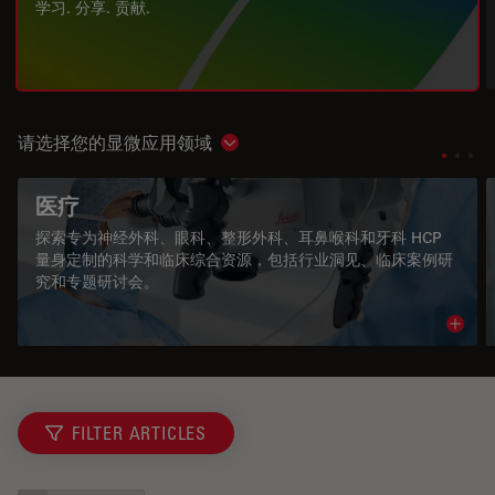
学习. 分享. 贡献.
请选择您的显微应用领域
Show subnavigation
医疗
探索专为神经外科、眼科、整形外科、耳鼻喉科和牙科 HCP
量身定制的科学和临床综合资源，包括行业洞见、临床案例研
究和专题研讨会。
Read 
FILTER ARTICLES