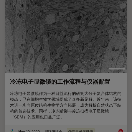
冷冻电子显微镜的工作流程与仪器配置
冷冻电子显微镜作为一种日益流行的研究大分子复合体结构的
模态，已在细胞生物学领域促成了众多新见解。近年来，该技
术进一步向原位结构生物学方向拓展，成为解析自然状态下结
构的首选技术。同样，冷冻断裂与冷冻扫描电子显微镜
（SEM）的应用也日益广泛。
Nov 10, 2020
网络研讨会
低温电子显微镜
冷冻电