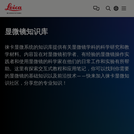
Leica Microsystems Logo
Togg
输入搜索词
显微镜知识库
徕卡显微系统的知识库提供有关显微镜学科的科学研究和教
学材料。内容旨在对显微镜初学者、有经验的显微镜操作实
践者和使用显微镜的科学家在他们的日常工作和实验有所帮
助。这里有探索交互式教程和应用笔记，你可以找到你需要
的显微镜的基础知识以及前沿技术——快来加入徕卡显微知
识社区，分享您的专业知识！