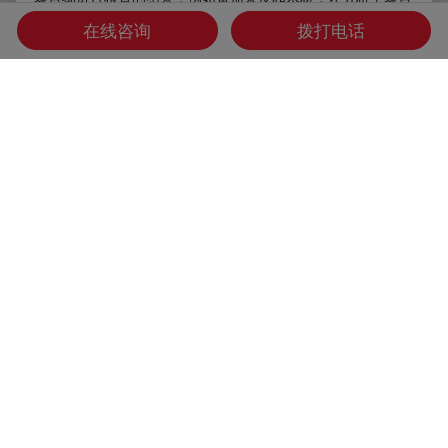
物表面形态和多种微观结构特性。
在线咨询
拨打电话
Oct 16, 2019
文章
低温扫描电镜
研究天
专家在低温扫描电镜工作流程高压冷冻和冷
冻断裂方面的知识