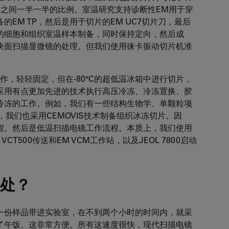
M之间一半一半的比例。室温研究支持诊断性EM用于穿
EM TP，然后是用于切片的EM UC7切片刀，最后
的细胞和组织室温样本制备，同时保持定向，然后成
块面扫描显微镜的处理。但我们使用徕卡振动切片机准
工作，轻轻固定，但在-80°C的超低温冰箱中进行切片，
采用有点更加先进的技术执行高压冷冻、冷冻置换、胶
冷冻的工作。例如，我们有一些结构生物学、单颗粒项
，我们也采用CEMOVIS技术制备组织冰冻切片。因
程。然后是低温扫描电镜工作流程。本质上，我们使用
 VCT500传送和EM VCM工作站，以及JEOL 7800启动
处？
一份样品带进实验室，在不到两个小时的时间内，就采
了午饭。这非常方便。所有这速度很快，现代扫描电镜