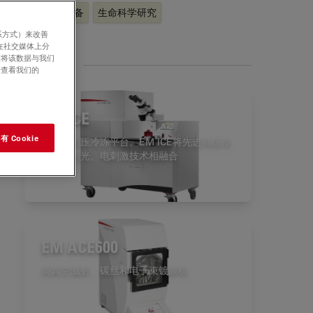
EM样品制备
生命科学研究
系方式）来改善
在社交媒体上分
意将该数据与我们
相关产品
请查看我们的
EM ICE
 Cookie
多功能高压冷冻平台。EM ICE将先进高压冷
冻技术与光、电刺激技术相融合
EM ACE600
高真空溅射、碳丝和电子束镀膜机